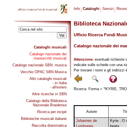
Info
Cataloghi
Servizi
Risor
Biblioteca Naziona
Ufficio Ricerca Fondi Musi
Catalogo nazionale dei mano
Cataloghi musicali
Catalogo nazionale dei
manoscritti musicali
Attenzione:
eventuali richieste 
indicate sulle schede con una si
Catalogo nazionale SBN: musica
Per trovare i nomi e gli indirizzi
Vecchio OPAC SBN Musica
Altri cataloghi musicali
- in Italia
- all'estero
Ricerca: Forma = '*KYRIE, TROPO
Altre ricerche in SBN
Catalogo della Biblioteca
Nazionale Braidense
Autore
Ti
Ricerca per incipit
Biblioteche musicali italiane
Johannes de
Kyrie ; O 
Raccolta drammatica
Lymburgia
beata