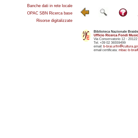
Banche dati in rete locale
OPAC SBN Ricerca base
Risorse digitalizzate
Biblioteca Nazionale Braid
Ufficio Ricerca Fondi Music
Via Conservatorio 12 - 20122
Tel. +39 02 36559499
email:
b-brai.urfm
cultura.gov
email certificata:
mbac-b-brai