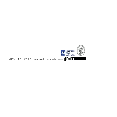
XHTML 1.0
CSS 3
WAI-AAA
usa stile nuovo