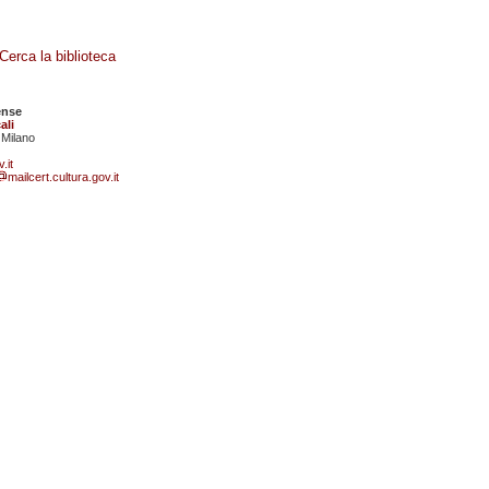
Cerca la biblioteca
ense
ali
 Milano
.it
mailcert.cultura.gov.it