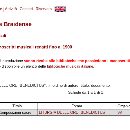
se
Attività
Contatti
Riservato
le Braidense
cali
scritti musicali redatti fino al 1900
di riproduzione
vanno rivolte alle biblioteche che possiedono i manoscritti
 è disponibile un elenco delle
biblioteche musicali italiane
.
LLE ORE, BENEDICTUS*', in ordine di autore, titolo, documento
Schede da 1 a 1 di 1
Titolo
Forma
Organi
Composizioni sacre
LITURGIA DELLE ORE, BENEDICTUS
9V