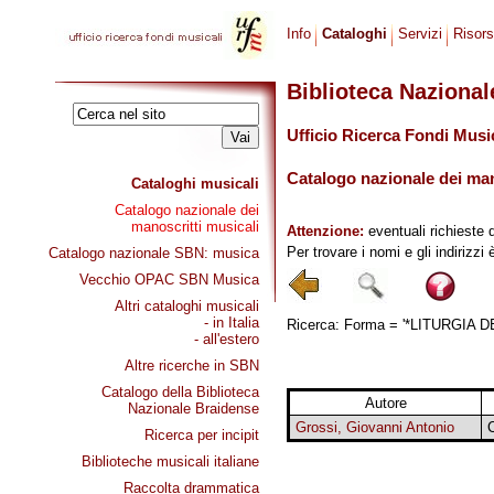
Info
Cataloghi
Servizi
Risor
Biblioteca Naziona
Ufficio Ricerca Fondi Musi
Catalogo nazionale dei mano
Cataloghi musicali
Catalogo nazionale dei
manoscritti musicali
Attenzione:
eventuali richieste 
Per trovare i nomi e gli indirizzi
Catalogo nazionale SBN: musica
Vecchio OPAC SBN Musica
Altri cataloghi musicali
- in Italia
Ricerca: Forma = '*LITURGIA DE
- all'estero
Altre ricerche in SBN
Catalogo della Biblioteca
Autore
Nazionale Braidense
Grossi, Giovanni Antonio
Ricerca per incipit
Biblioteche musicali italiane
Raccolta drammatica