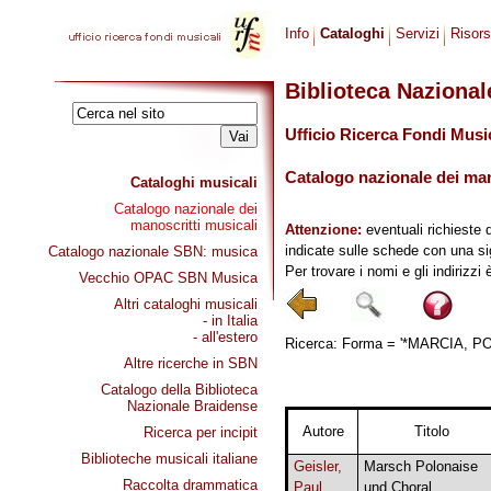
Info
Cataloghi
Servizi
Risor
Biblioteca Naziona
Ufficio Ricerca Fondi Musi
Catalogo nazionale dei mano
Cataloghi musicali
Catalogo nazionale dei
manoscritti musicali
Attenzione:
eventuali richieste 
indicate sulle schede con una si
Catalogo nazionale SBN: musica
Per trovare i nomi e gli indirizzi
Vecchio OPAC SBN Musica
Altri cataloghi musicali
- in Italia
- all'estero
Ricerca: Forma = '*MARCIA, POL
Altre ricerche in SBN
Catalogo della Biblioteca
Nazionale Braidense
Autore
Titolo
Ricerca per incipit
Biblioteche musicali italiane
Geisler,
Marsch Polonaise
Raccolta drammatica
Paul
und Choral