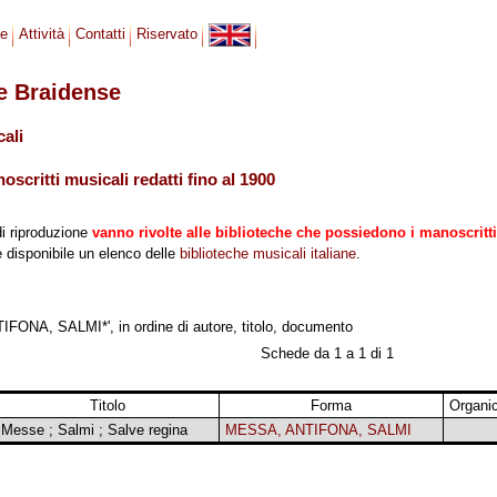
se
Attività
Contatti
Riservato
le Braidense
cali
scritti musicali redatti fino al 1900
di riproduzione
vanno rivolte alle biblioteche che possiedono i manoscritti
 è disponibile un elenco delle
biblioteche musicali italiane
.
FONA, SALMI*', in ordine di autore, titolo, documento
Schede da 1 a 1 di 1
Titolo
Forma
Organi
Messe ; Salmi ; Salve regina
MESSA, ANTIFONA, SALMI