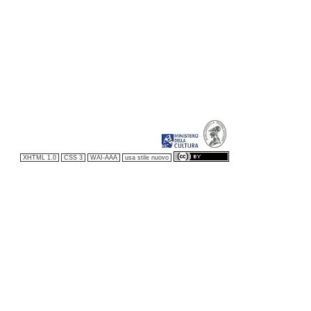
XHTML 1.0
CSS 3
WAI-AAA
usa stile nuovo