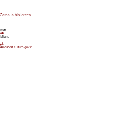
Cerca la biblioteca
ense
ali
 Milano
.it
mailcert.cultura.gov.it