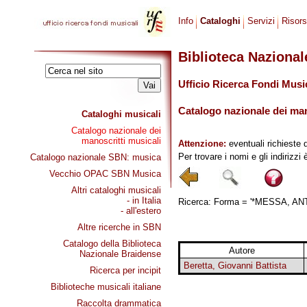
Info
Cataloghi
Servizi
Risor
Biblioteca Naziona
Ufficio Ricerca Fondi Musi
Catalogo nazionale dei mano
Cataloghi musicali
Catalogo nazionale dei
manoscritti musicali
Attenzione:
eventuali richieste 
Per trovare i nomi e gli indirizzi
Catalogo nazionale SBN: musica
Vecchio OPAC SBN Musica
Altri cataloghi musicali
- in Italia
Ricerca: Forma = '*MESSA, ANTI
- all'estero
Altre ricerche in SBN
Catalogo della Biblioteca
Autore
Nazionale Braidense
Beretta, Giovanni Battista
Ricerca per incipit
Biblioteche musicali italiane
Raccolta drammatica