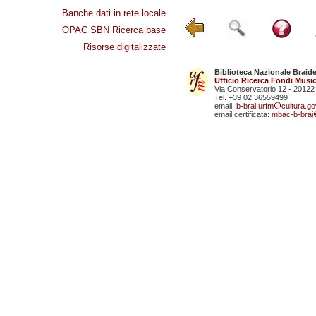
Banche dati in rete locale
OPAC SBN Ricerca base
Risorse digitalizzate
Biblioteca Nazionale Braid
Ufficio Ricerca Fondi Music
Via Conservatorio 12 - 20122
Tel. +39 02 36559499
email:
b-brai.urfm
cultura.gov
email certificata:
mbac-b-brai