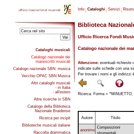
Info
Cataloghi
Servizi
Risor
Biblioteca Naziona
Ufficio Ricerca Fondi Musi
Catalogo nazionale dei mano
Cataloghi musicali
Catalogo nazionale dei
manoscritti musicali
Attenzione:
eventuali richieste 
indicate sulle schede con una si
Catalogo nazionale SBN: musica
Per trovare i nomi e gli indirizzi
Vecchio OPAC SBN Musica
Altri cataloghi musicali
- in Italia
- all'estero
Ricerca: Forma = '*MINUETTO, V
Altre ricerche in SBN
Catalogo della Biblioteca
Nazionale Braidense
Autore
Titolo
Ricerca per incipit
Biblioteche musicali italiane
Composizioni
anonimo
Raccolta drammatica
strumentali