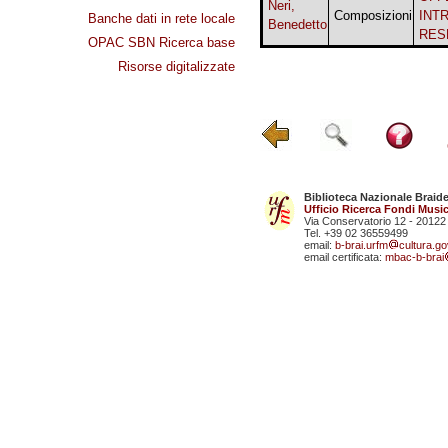
Neri,
Composizioni
INT
Banche dati in rete locale
Benedetto
RES
OPAC SBN Ricerca base
Risorse digitalizzate
Biblioteca Nazionale Braid
Ufficio Ricerca Fondi Music
Via Conservatorio 12 - 20122
Tel. +39 02 36559499
email:
b-brai.urfm
cultura.gov
email certificata:
mbac-b-brai