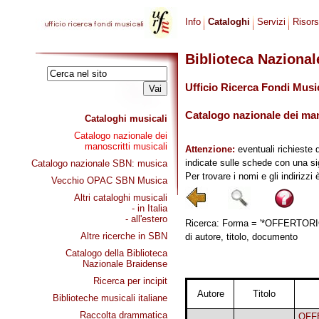
Info
Cataloghi
Servizi
Risor
Biblioteca Naziona
Ufficio Ricerca Fondi Musi
Catalogo nazionale dei mano
Cataloghi musicali
Catalogo nazionale dei
manoscritti musicali
Attenzione:
eventuali richieste 
indicate sulle schede con una si
Catalogo nazionale SBN: musica
Per trovare i nomi e gli indirizzi
Vecchio OPAC SBN Musica
Altri cataloghi musicali
- in Italia
- all'estero
Ricerca: Forma = '*OFFERTO
Altre ricerche in SBN
di autore, titolo, documento
Catalogo della Biblioteca
Nazionale Braidense
Ricerca per incipit
Autore
Titolo
Biblioteche musicali italiane
Raccolta drammatica
OFF