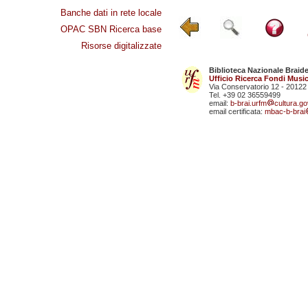
Banche dati in rete locale
OPAC SBN Ricerca base
Risorse digitalizzate
Biblioteca Nazionale Braid
Ufficio Ricerca Fondi Music
Via Conservatorio 12 - 20122
Tel. +39 02 36559499
email:
b-brai.urfm
cultura.gov
email certificata:
mbac-b-brai