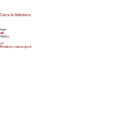
Cerca la biblioteca
ense
ali
 Milano
.it
mailcert.cultura.gov.it