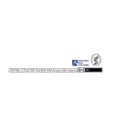
XHTML 1.0
CSS 3
WAI-AAA
usa stile nuovo