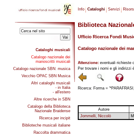
Info
Cataloghi
Servizi
Risor
Biblioteca Naziona
Ufficio Ricerca Fondi Musi
Catalogo nazionale dei mano
Cataloghi musicali
Catalogo nazionale dei
manoscritti musicali
Attenzione:
eventuali richieste 
Per trovare i nomi e gli indirizzi
Catalogo nazionale SBN: musica
Vecchio OPAC SBN Musica
Altri cataloghi musicali
- in Italia
Ricerca: Forma = '*PARAFRASI, S
- all'estero
Altre ricerche in SBN
Catalogo della Biblioteca
Autore
Nazionale Braidense
Jommelli, Niccolò
M
Ricerca per incipit
Biblioteche musicali italiane
Raccolta drammatica