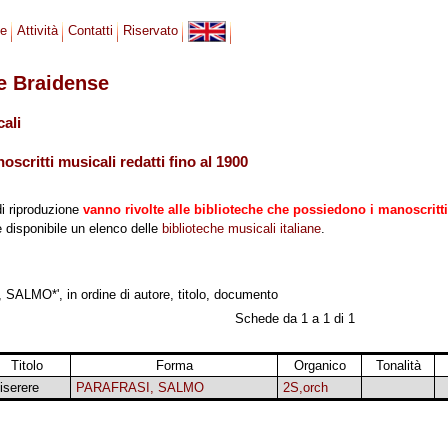
se
Attività
Contatti
Riservato
le Braidense
cali
scritti musicali redatti fino al 1900
di riproduzione
vanno rivolte alle biblioteche che possiedono i manoscritti
 è disponibile un elenco delle
biblioteche musicali italiane
.
ALMO*', in ordine di autore, titolo, documento
Schede da 1 a 1 di 1
Titolo
Forma
Organico
Tonalità
iserere
PARAFRASI, SALMO
2S,orch