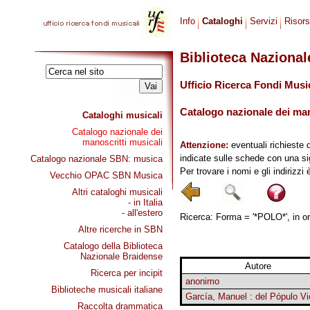
Info
Cataloghi
Servizi
Risor
Biblioteca Naziona
Ufficio Ricerca Fondi Musi
Catalogo nazionale dei mano
Cataloghi musicali
Catalogo nazionale dei
manoscritti musicali
Attenzione:
eventuali richieste 
indicate sulle schede con una si
Catalogo nazionale SBN: musica
Per trovare i nomi e gli indirizzi
Vecchio OPAC SBN Musica
Altri cataloghi musicali
- in Italia
- all'estero
Ricerca: Forma = '*POLO*', in or
Altre ricerche in SBN
Catalogo della Biblioteca
Nazionale Braidense
Autore
Ricerca per incipit
anonimo
Biblioteche musicali italiane
García, Manuel : del Pópulo Vi
Raccolta drammatica