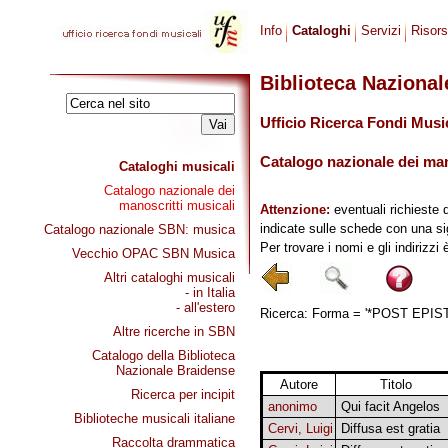
Info
Cataloghi
Servizi
Risor
Biblioteca Naziona
Ufficio Ricerca Fondi Musi
Catalogo nazionale dei mano
Cataloghi musicali
Catalogo nazionale dei
manoscritti musicali
Attenzione:
eventuali richieste 
indicate sulle schede con una si
Catalogo nazionale SBN: musica
Per trovare i nomi e gli indirizzi
Vecchio OPAC SBN Musica
Altri cataloghi musicali
- in Italia
- all'estero
Ricerca: Forma = '*POST EPISTOL
Altre ricerche in SBN
Catalogo della Biblioteca
Nazionale Braidense
Autore
Titolo
Ricerca per incipit
anonimo
Qui facit Angelos
Biblioteche musicali italiane
Cervi, Luigi
Diffusa est gratia
Raccolta drammatica