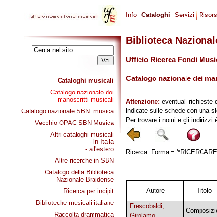
Info
Cataloghi
Servizi
Risor
Biblioteca Naziona
Ufficio Ricerca Fondi Musi
Catalogo nazionale dei mano
Cataloghi musicali
Catalogo nazionale dei
manoscritti musicali
Attenzione:
eventuali richieste 
indicate sulle schede con una si
Catalogo nazionale SBN: musica
Per trovare i nomi e gli indirizzi
Vecchio OPAC SBN Musica
Altri cataloghi musicali
- in Italia
- all'estero
Ricerca: Forma = '*RICERCARE, 
Altre ricerche in SBN
Catalogo della Biblioteca
Nazionale Braidense
Autore
Titolo
Ricerca per incipit
Biblioteche musicali italiane
Frescobaldi,
Composizi
Raccolta drammatica
Girolamo