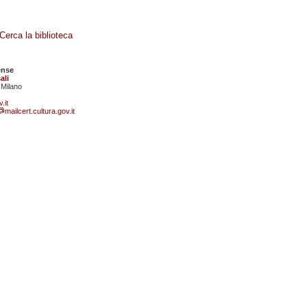
Cerca la biblioteca
ense
ali
 Milano
.it
mailcert.cultura.gov.it