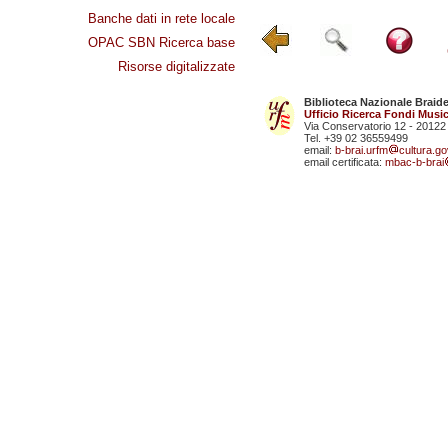
Banche dati in rete locale
OPAC SBN Ricerca base
Risorse digitalizzate
Biblioteca Nazionale Braid
Ufficio Ricerca Fondi Music
Via Conservatorio 12 - 20122
Tel. +39 02 36559499
email:
b-brai.urfm
cultura.gov
email certificata:
mbac-b-brai