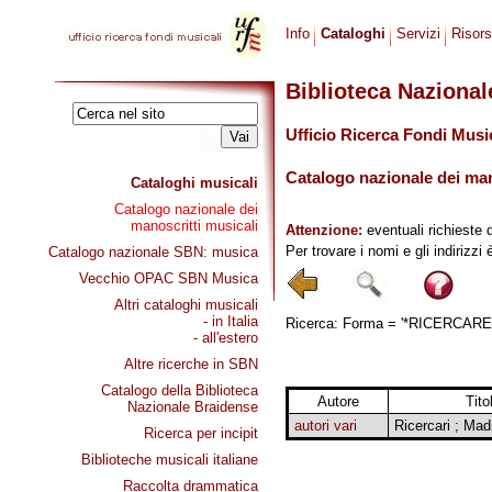
Info
Cataloghi
Servizi
Risor
Biblioteca Naziona
Ufficio Ricerca Fondi Musi
Catalogo nazionale dei mano
Cataloghi musicali
Catalogo nazionale dei
manoscritti musicali
Attenzione:
eventuali richieste 
Per trovare i nomi e gli indirizzi
Catalogo nazionale SBN: musica
Vecchio OPAC SBN Musica
Altri cataloghi musicali
- in Italia
Ricerca: Forma = '*RICERCARE, 
- all'estero
Altre ricerche in SBN
Catalogo della Biblioteca
Autore
Tito
Nazionale Braidense
autori vari
Ricercari ; Madr
Ricerca per incipit
Biblioteche musicali italiane
Raccolta drammatica