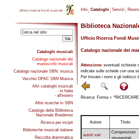
Info
Cataloghi
Servizi
Risor
Biblioteca Naziona
Ufficio Ricerca Fondi Musi
Catalogo nazionale dei mano
Cataloghi musicali
Catalogo nazionale dei
manoscritti musicali
Attenzione:
eventuali richieste 
indicate sulle schede con una si
Catalogo nazionale SBN: musica
Per trovare i nomi e gli indirizzi
Vecchio OPAC SBN Musica
Altri cataloghi musicali
- in Italia
- all'estero
Ricerca: Forma = '*RICERCARE, 
Altre ricerche in SBN
Catalogo della Biblioteca
Nazionale Braidense
Autore
Titolo
Ricerca per incipit
Biblioteche musicali italiane
Composizioni
autori vari
Raccolta drammatica
strumentali