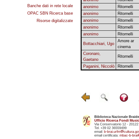
Banche dati in rete locale
anonimo
Ritornelli
OPAC SBN Ricerca base
anonimo
Ritornelli
anonimo
Ritornelli
Risorse digitalizzate
anonimo
Ritornelli
anonimo
Ritornelli
Amore ar
Bottacchiari, Ugo
cinema
Coronaro,
Ritornelli
Gaetano
Paganini, Niccolò
Ritornelli
Biblioteca Nazionale Braid
Ufficio Ricerca Fondi Music
Via Conservatorio 12 - 20122
Tel. +39 02 36559499
email:
b-brai.urfm
cultura.gov
email certificata:
mbac-b-brai