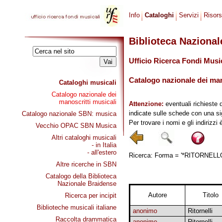
Info
Cataloghi
Servizi
Risor
Biblioteca Naziona
Ufficio Ricerca Fondi Musi
Catalogo nazionale dei mano
Cataloghi musicali
Catalogo nazionale dei
manoscritti musicali
Attenzione:
eventuali richieste 
indicate sulle schede con una si
Catalogo nazionale SBN: musica
Per trovare i nomi e gli indirizzi
Vecchio OPAC SBN Musica
Altri cataloghi musicali
- in Italia
- all'estero
Ricerca: Forma = '*RITORNELLO*'
Altre ricerche in SBN
Catalogo della Biblioteca
Nazionale Braidense
Autore
Titolo
Ricerca per incipit
Biblioteche musicali italiane
anonimo
Ritornelli
Raccolta drammatica
anonimo
Ritornelli