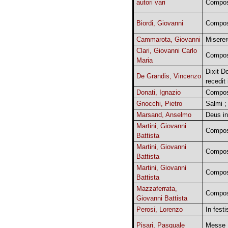
autori vari
Compos
Biordi, Giovanni
Composi
Cammarota, Giovanni
Miserer
Clari, Giovanni Carlo
Compos
Maria
Dixit D
De Grandis, Vincenzo
recedit
Donati, Ignazio
Compos
Gnocchi, Pietro
Salmi ; 
Marsand, Anselmo
Deus in
Martini, Giovanni
Compos
Battista
Martini, Giovanni
Compos
Battista
Martini, Giovanni
Compos
Battista
Mazzaferrata,
Compos
Giovanni Battista
Perosi, Lorenzo
In fest
Pisari, Pasquale
Messe ;