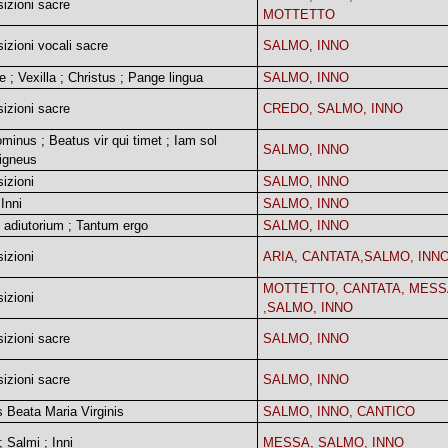
izioni sacre
MOTTETTO
zioni vocali sacre
SALMO, INNO
e ; Vexilla ; Christus ; Pange lingua
SALMO, INNO
izioni sacre
CREDO, SALMO, INNO
ominus ; Beatus vir qui timet ; Iam sol
SALMO, INNO
 igneus
izioni
SALMO, INNO
Inni
SALMO, INNO
 adiutorium ; Tantum ergo
SALMO, INNO
izioni
ARIA, CANTATA,SALMO, INN
MOTTETTO, CANTATA, MESS
izioni
,SALMO, INNO
izioni sacre
SALMO, INNO
izioni sacre
SALMO, INNO
is Beata Maria Virginis
SALMO, INNO, CANTICO
 Salmi ; Inni
MESSA, SALMO, INNO