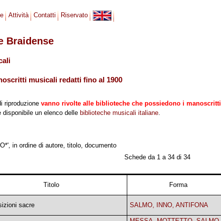
se
Attività
Contatti
Riservato
le Braidense
cali
scritti musicali redatti fino al 1900
di riproduzione
vanno rivolte alle biblioteche che possiedono i manoscritti
 è disponibile un elenco delle
biblioteche musicali italiane
.
', in ordine di autore, titolo, documento
Schede da 1 a 34 di 34
Titolo
Forma
izioni sacre
SALMO, INNO, ANTIFONA
MESSA, MOTTETTO, SALMO,