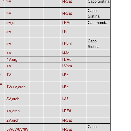
>V
I-Rvat
Capp.Sistina
Capp.
>V
I-Rvat
Sistina
>V,str
I-BAn
Cammarota
>V
I-Fc
Capp.
>V
I-Rvat
Sistina
>V
I-Md
4V,org
I-BRd
>V
I-Vnm
O
1V
I-Bc
A
1V/>V,orch
I-Bc
8V,orch
I-Af
>V,orch
I-FEd
2V,orch
I-Rvat
Capp.
5V/6V/8V/9V
I-Rvat