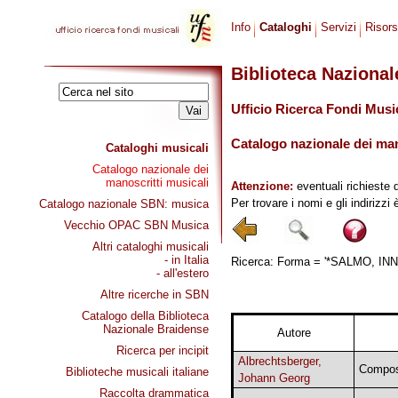
Info
Cataloghi
Servizi
Risor
Biblioteca Naziona
Ufficio Ricerca Fondi Musi
Catalogo nazionale dei mano
Cataloghi musicali
Catalogo nazionale dei
manoscritti musicali
Attenzione:
eventuali richieste 
Per trovare i nomi e gli indirizzi
Catalogo nazionale SBN: musica
Vecchio OPAC SBN Musica
Altri cataloghi musicali
- in Italia
Ricerca: Forma = '*SALMO, INNO*
- all'estero
Altre ricerche in SBN
Catalogo della Biblioteca
Nazionale Braidense
Autore
Ricerca per incipit
Albrechtsberger,
Compos
Biblioteche musicali italiane
Johann Georg
Raccolta drammatica