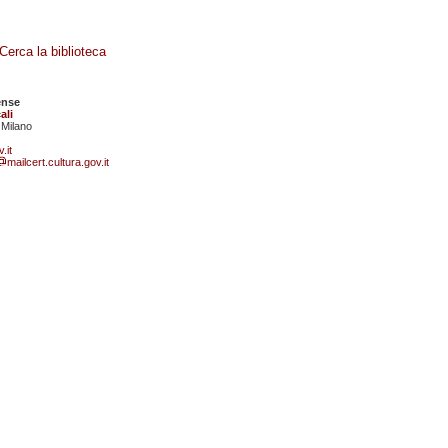
Cerca la biblioteca
ense
ali
 Milano
.it
mailcert.cultura.gov.it