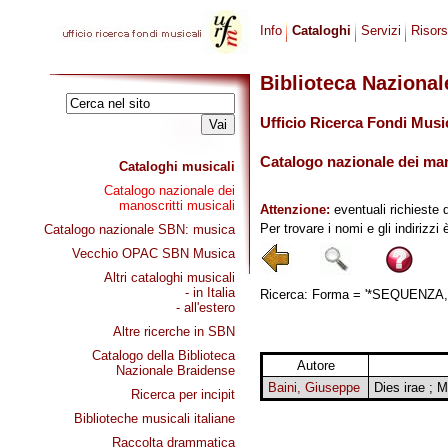
Info
Cataloghi
Servizi
Risor
Biblioteca Naziona
Ufficio Ricerca Fondi Musi
Catalogo nazionale dei mano
Cataloghi musicali
Catalogo nazionale dei
manoscritti musicali
Attenzione:
eventuali richieste 
Per trovare i nomi e gli indirizzi
Catalogo nazionale SBN: musica
Vecchio OPAC SBN Musica
Altri cataloghi musicali
- in Italia
Ricerca: Forma = '*SEQUENZA, 
- all'estero
Altre ricerche in SBN
Catalogo della Biblioteca
Autore
Nazionale Braidense
Baini, Giuseppe
Dies irae ; 
Ricerca per incipit
Biblioteche musicali italiane
Raccolta drammatica