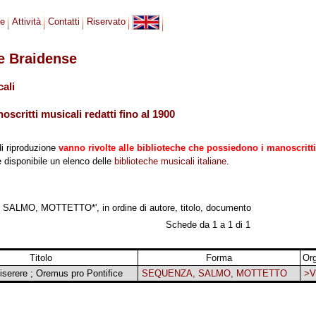
se
Attività
Contatti
Riservato
le Braidense
cali
scritti musicali redatti fino al 1900
di riproduzione
vanno rivolte alle biblioteche che possiedono i manoscritti
 è disponibile un elenco delle
biblioteche musicali italiane
.
SALMO, MOTTETTO*', in ordine di autore, titolo, documento
Schede da 1 a 1 di 1
Titolo
Forma
Or
Miserere ; Oremus pro Pontifice
SEQUENZA, SALMO, MOTTETTO
>V