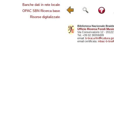
Banche dati in rete locale
OPAC SBN Ricerca base
Risorse digitalizzate
Biblioteca Nazionale Braid
Ufficio Ricerca Fondi Music
Via Conservatorio 12 - 20122
Tel. +39 02 36559499
email:
b-brai.urfm
cultura.gov
email certificata:
mbac-b-brai