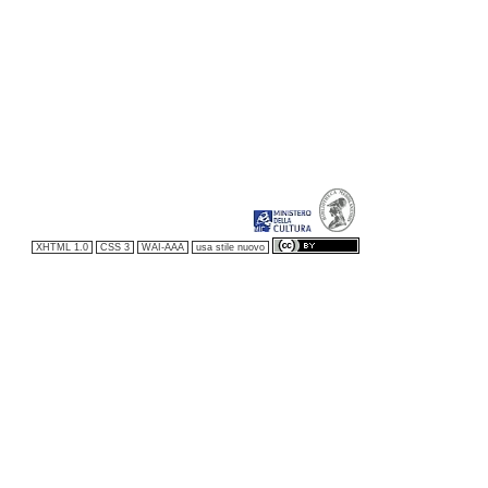
XHTML 1.0
CSS 3
WAI-AAA
usa stile nuovo