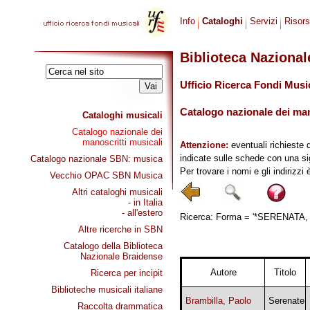
Info
Cataloghi
Servizi
Risor
Biblioteca Naziona
Ufficio Ricerca Fondi Musi
Catalogo nazionale dei mano
Cataloghi musicali
Catalogo nazionale dei
manoscritti musicali
Attenzione:
eventuali richieste 
indicate sulle schede con una si
Catalogo nazionale SBN: musica
Per trovare i nomi e gli indirizzi
Vecchio OPAC SBN Musica
Altri cataloghi musicali
- in Italia
- all'estero
Ricerca: Forma = '*SERENATA, S
Altre ricerche in SBN
Catalogo della Biblioteca
Nazionale Braidense
Autore
Titolo
Ricerca per incipit
Biblioteche musicali italiane
Brambilla, Paolo
Serenate
Raccolta drammatica