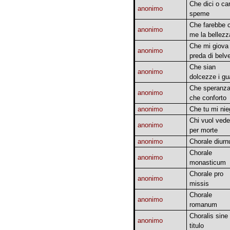
Che dici o ca
anonimo
speme
Che farebbe 
anonimo
me la bellezz
Che mi giova 
anonimo
preda di belv
Che sian
anonimo
dolcezze i gu
Che speranz
anonimo
che conforto
anonimo
Che tu mi nie
Chi vuol vede
anonimo
per morte
anonimo
Chorale diur
Chorale
anonimo
monasticum
Chorale pro
anonimo
missis
Chorale
anonimo
romanum
Choralis sine
anonimo
titulo