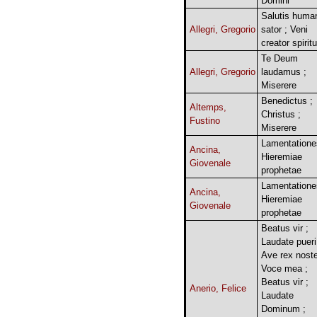
Domini
Salutis huma
Allegri, Gregorio
sator ; Veni
creator spirit
Te Deum
Allegri, Gregorio
laudamus ;
Miserere
Benedictus ;
Altemps,
Christus ;
Fustino
Miserere
Lamentatione
Ancina,
Hieremiae
Giovenale
prophetae
Lamentatione
Ancina,
Hieremiae
Giovenale
prophetae
Beatus vir ;
Laudate pueri
Ave rex noste
Voce mea ;
Beatus vir ;
Anerio, Felice
Laudate
Dominum ;