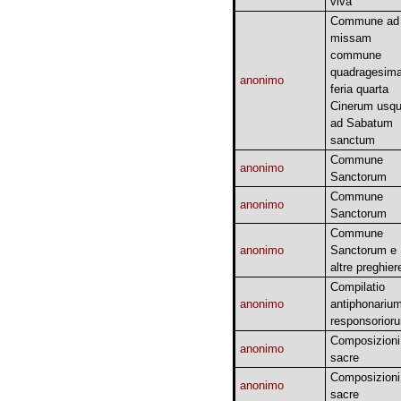
viva
Commune ad
missam
commune
quadragesima
anonimo
feria quarta
Cinerum usq
ad Sabatum
sanctum
Commune
anonimo
Sanctorum
Commune
anonimo
Sanctorum
Commune
anonimo
Sanctorum e
altre preghier
Compilatio
anonimo
antiphonarium
responsorior
Composizioni
anonimo
sacre
Composizioni
anonimo
sacre