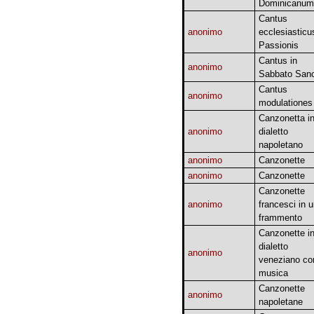
Dominicanum
Cantus
anonimo
ecclesiasticu
Passionis
Cantus in
anonimo
Sabbato San
Cantus
anonimo
modulationes
Canzonetta i
anonimo
dialetto
napoletano
anonimo
Canzonette
anonimo
Canzonette
Canzonette
anonimo
francesci in 
frammento
Canzonette i
dialetto
anonimo
veneziano co
musica
Canzonette
anonimo
napoletane