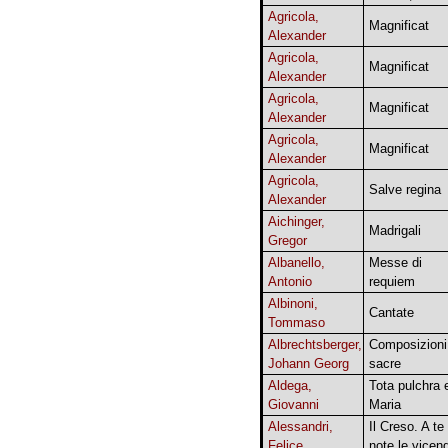
Agricola,
Magnificat
Alexander
Agricola,
Magnificat
Alexander
Agricola,
Magnificat
Alexander
Agricola,
Magnificat
Alexander
Agricola,
Salve regina
Alexander
Aichinger,
Madrigali
Gregor
Albanello,
Messe di
Antonio
requiem
Albinoni,
Cantate
Tommaso
Albrechtsberger,
Composizioni
Johann Georg
sacre
Aldega,
Tota pulchra 
Giovanni
Maria
Alessandri,
Il Creso. A te
Felice
note le vicen