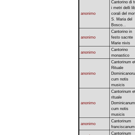
Cantorino di t
i metri delli lib
anonimo
corali del mon
S. Maria del
Bosco...
Cantorino in
anonimo
festo sacnte
Marie nivis
Cantorino
anonimo
monastico
Cantorinum e
Rituale
anonimo
Dominicanor
cum notis
musicis
Cantorinum e
rituale
anonimo
Dominicanum
cum notis
musicis
Cantorinum
anonimo
franciscanum
Cantorinum