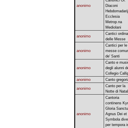
Canonici Or.
anonimo
Diaconi
Hebdomadarij
Ecclesia
Metrop.na
Mediolani
Cantici ordinar
anonimo
delle Messe
Cantici per le
anonimo
messe comun
de' Santi
Canto e musi
anonimo
degli alunni d
Collegio Calli
anonimo
Canto gregor
Canto per la
anonimo
Notte di Natal
Cantoria
continens Kyr
Gloria Sanct
anonimo
Agnus Dei et
Symbola dive
per tempora i