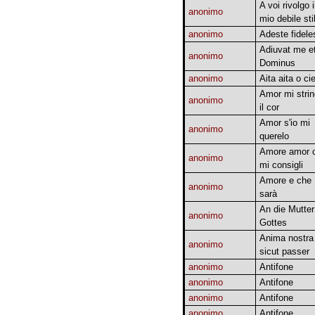
A voi rivolgo i
anonimo
mio debile sti
anonimo
Adeste fidele
Adiuvat me e
anonimo
Dominus
anonimo
Aita aita o cie
Amor mi stri
anonimo
il cor
Amor s'io mi
anonimo
querelo
Amore amor 
anonimo
mi consigli
Amore e che
anonimo
sarà
An die Mutter
anonimo
Gottes
Anima nostra
anonimo
sicut passer
anonimo
Antifone
anonimo
Antifone
anonimo
Antifone
anonimo
Antifone