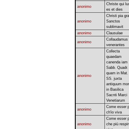
Christe qui lu
anonimo
es et dies
Christi pia gra
anonimo
Sanctos
sublimavit
anonimo
Clausulae
Collaudamus
anonimo
venerantes
Collecta
quaedam
canenda iam
Sabb. Quadr.
quam in Mat.
anonimo
SS. juxta
antiquum mo
in Basilica
Sacnti Marci
Venetiarum
Come esser 
anonimo
ch'io viva
Come esser 
anonimo
che più respir