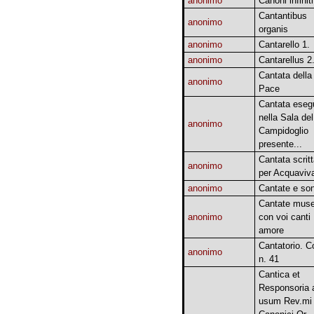
anonimo
Canoni infiniti
Cantantibus
anonimo
organis
anonimo
Cantarello 1.
anonimo
Cantarellus 2
Cantata della
anonimo
Pace
Cantata eseg
nella Sala del
anonimo
Campidoglio
presente...
Cantata scrit
anonimo
per Acquaviv
anonimo
Cantate e son
Cantate muse
anonimo
con voi canti
amore
Cantatorio. C
anonimo
n. 41
Cantica et
Responsoria 
usum Rev.mi