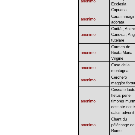
anonimo
Ecclesia
Capuana
Cara immagi
anonimo
adorata
Carità ; Anim
anonimo
Canova ; Angi
tutelare
Carmen de
anonimo
Beata Maria
Virgine
Casa della
anonimo
montagna
Cercherò
anonimo
maggior fortu
Cessate luct
fletus pene
anonimo
timores murm
cessate nost
salus advenit
Chant du
anonimo
pélérinage de
Rome