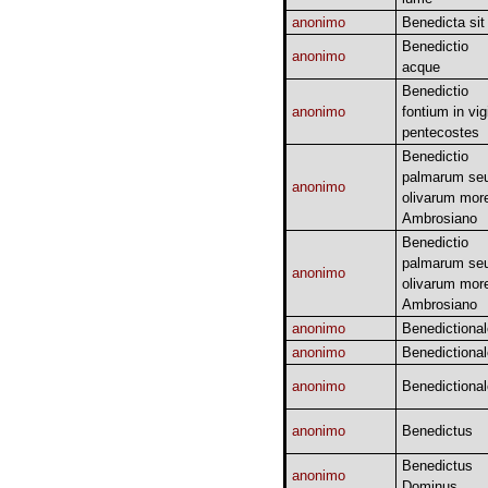
anonimo
Benedicta sit
Benedictio
anonimo
acque
Benedictio
anonimo
fontium in vigi
pentecostes
Benedictio
palmarum se
anonimo
olivarum mor
Ambrosiano
Benedictio
palmarum se
anonimo
olivarum mor
Ambrosiano
anonimo
Benedictional
anonimo
Benedictional
anonimo
Benedictional
anonimo
Benedictus
Benedictus
anonimo
Dominus