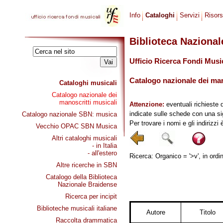
Info
Cataloghi
Servizi
Risor
Biblioteca Naziona
Ufficio Ricerca Fondi Musi
Catalogo nazionale dei mano
Cataloghi musicali
Catalogo nazionale dei
manoscritti musicali
Attenzione:
eventuali richieste 
indicate sulle schede con una si
Catalogo nazionale SBN: musica
Per trovare i nomi e gli indirizzi
Vecchio OPAC SBN Musica
Altri cataloghi musicali
- in Italia
- all'estero
Ricerca: Organico = '>v', in ordi
Altre ricerche in SBN
Catalogo della Biblioteca
Nazionale Braidense
Ricerca per incipit
Biblioteche musicali italiane
Autore
Titolo
Raccolta drammatica