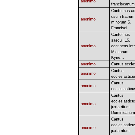
anonimo
franciscanum
Cantorinus a
usum fratrum
anonimo
minorum S.
Francisci
Cantorinus
saeculi 15.
anonimo
continens intr
Missarum,
Kyrie…
anonimo
Cantus eccle
Cantus
anonimo
ecclesiasticu
Cantus
anonimo
ecclesiasticu
Cantus
ecclesiasticu
anonimo
juxta ritum
Dominicanum
Cantus
ecclesiasticu
anonimo
juxta ritum