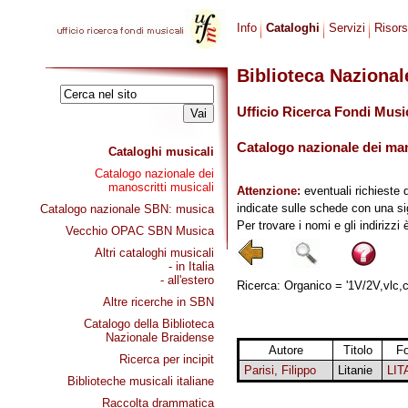
Info
Cataloghi
Servizi
Risor
Biblioteca Naziona
Ufficio Ricerca Fondi Musi
Catalogo nazionale dei mano
Cataloghi musicali
Catalogo nazionale dei
manoscritti musicali
Attenzione:
eventuali richieste 
indicate sulle schede con una si
Catalogo nazionale SBN: musica
Per trovare i nomi e gli indirizzi
Vecchio OPAC SBN Musica
Altri cataloghi musicali
- in Italia
- all'estero
Ricerca: Organico = '1V/2V,vlc,cb
Altre ricerche in SBN
Catalogo della Biblioteca
Nazionale Braidense
Autore
Titolo
F
Ricerca per incipit
Parisi, Filippo
Litanie
LIT
Biblioteche musicali italiane
Raccolta drammatica