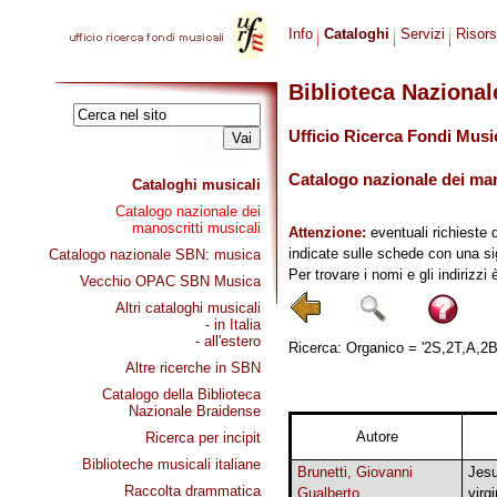
Info
Cataloghi
Servizi
Risor
Biblioteca Naziona
Ufficio Ricerca Fondi Musi
Catalogo nazionale dei mano
Cataloghi musicali
Catalogo nazionale dei
manoscritti musicali
Attenzione:
eventuali richieste 
indicate sulle schede con una si
Catalogo nazionale SBN: musica
Per trovare i nomi e gli indirizzi
Vecchio OPAC SBN Musica
Altri cataloghi musicali
- in Italia
- all'estero
Ricerca: Organico = '2S,2T,A,2B',
Altre ricerche in SBN
Catalogo della Biblioteca
Nazionale Braidense
Autore
Ricerca per incipit
Biblioteche musicali italiane
Brunetti, Giovanni
Jesu
Raccolta drammatica
Gualberto
virg