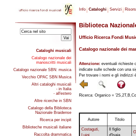
Info
Cataloghi
Servizi
Risor
Biblioteca Naziona
Ufficio Ricerca Fondi Musi
Catalogo nazionale dei mano
Cataloghi musicali
Catalogo nazionale dei
manoscritti musicali
Attenzione:
eventuali richieste 
indicate sulle schede con una si
Catalogo nazionale SBN: musica
Per trovare i nomi e gli indirizzi
Vecchio OPAC SBN Musica
Altri cataloghi musicali
- in Italia
- all'estero
Ricerca: Organico = '2S,2T,B,Cor
Altre ricerche in SBN
Catalogo della Biblioteca
Nazionale Braidense
Autore
Titolo
Ricerca per incipit
Biblioteche musicali italiane
Costaguti,
Il figlio
O
Raccolta drammatica
Luigi
d'Isaia