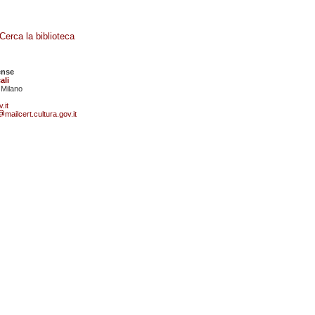
Cerca la biblioteca
ense
ali
 Milano
.it
mailcert.cultura.gov.it