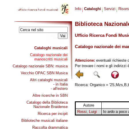
Info
Cataloghi
Servizi
Risor
Biblioteca Naziona
Ufficio Ricerca Fondi Musi
Catalogo nazionale dei mano
Cataloghi musicali
Catalogo nazionale dei
manoscritti musicali
Attenzione:
eventuali richieste 
Per trovare i nomi e gli indirizzi
Catalogo nazionale SBN: musica
Vecchio OPAC SBN Musica
Altri cataloghi musicali
- in Italia
Ricerca: Organico = '2S,Mzs,B,bc
- all'estero
Altre ricerche in SBN
Catalogo della Biblioteca
Autore
Nazionale Braidense
Rossi, Luigi
Io ardo a poco 
Ricerca per incipit
Biblioteche musicali italiane
Raccolta drammatica