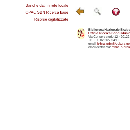
Banche dati in rete locale
OPAC SBN Ricerca base
Risorse digitalizzate
Biblioteca Nazionale Braid
Ufficio Ricerca Fondi Music
Via Conservatorio 12 - 20122
Tel. +39 02 36559499
email:
b-brai.urfm
cultura.gov
email certificata:
mbac-b-brai