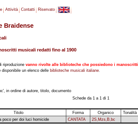
se
Attività
Contatti
Riservato
le Braidense
cali
scritti musicali redatti fino al 1900
di riproduzione
vanno rivolte alle biblioteche che possiedono i manoscritti
 è disponibile un elenco delle
biblioteche musicali italiane
.
', in ordine di autore, titolo, documento
Schede da 1 a 1 di 1
Titolo
Forma
Organico
Tonalità
a poco per doi luci homicide
CANTATA
2S,Mzs,B,bc