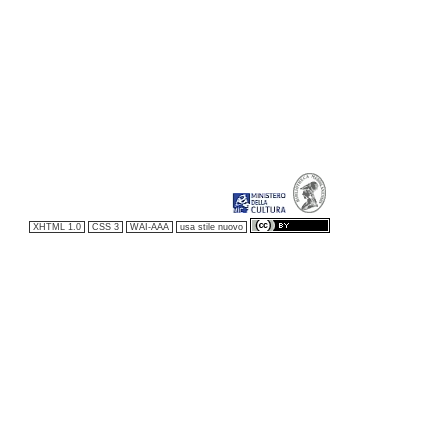
XHTML 1.0
CSS 3
WAI-AAA
usa stile nuovo