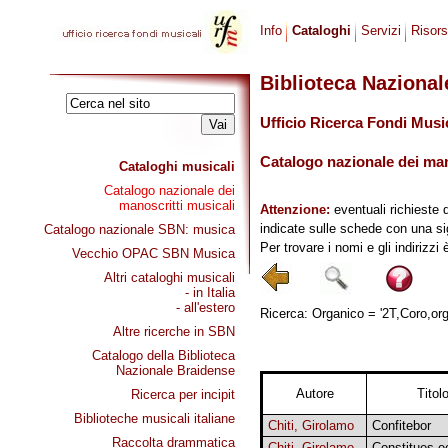
Info
Cataloghi
Servizi
Risor
Biblioteca Naziona
Ufficio Ricerca Fondi Musi
Catalogo nazionale dei mano
Cataloghi musicali
Catalogo nazionale dei
manoscritti musicali
Attenzione:
eventuali richieste 
indicate sulle schede con una si
Catalogo nazionale SBN: musica
Per trovare i nomi e gli indirizzi
Vecchio OPAC SBN Musica
Altri cataloghi musicali
- in Italia
- all'estero
Ricerca: Organico = '2T,Coro,org'
Altre ricerche in SBN
Catalogo della Biblioteca
Nazionale Braidense
Autore
Titol
Ricerca per incipit
Biblioteche musicali italiane
Chiti, Girolamo
Confitebor
Raccolta drammatica
Chiti, Girolamo
Constitues e