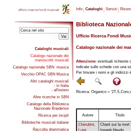
Info
Cataloghi
Servizi
Risor
Biblioteca Naziona
Ufficio Ricerca Fondi Musi
Catalogo nazionale dei mano
Cataloghi musicali
Catalogo nazionale dei
manoscritti musicali
Attenzione:
eventuali richieste 
indicate sulle schede con una si
Catalogo nazionale SBN: musica
Per trovare i nomi e gli indirizzi
Vecchio OPAC SBN Musica
Altri cataloghi musicali
- in Italia
- all'estero
Ricerca: Organico = '2T,S,Coro,or
Altre ricerche in SBN
Catalogo della Biblioteca
Nazionale Braidense
Autore
Titolo
Ricerca per incipit
Biblioteche musicali italiane
Cherubini,
Chant sur la mort
Raccolta drammatica
Luigi
Ioseph Haydn