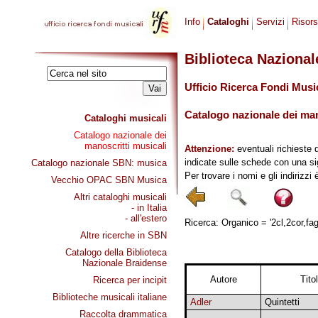
Info
Cataloghi
Servizi
Risor
Biblioteca Naziona
Ufficio Ricerca Fondi Musi
Catalogo nazionale dei mano
Cataloghi musicali
Catalogo nazionale dei
manoscritti musicali
Attenzione:
eventuali richieste 
indicate sulle schede con una si
Catalogo nazionale SBN: musica
Per trovare i nomi e gli indirizzi
Vecchio OPAC SBN Musica
Altri cataloghi musicali
- in Italia
- all'estero
Ricerca: Organico = '2cl,2cor,fag
Altre ricerche in SBN
Catalogo della Biblioteca
Nazionale Braidense
Autore
Tito
Ricerca per incipit
Biblioteche musicali italiane
Adler
Quintetti
Raccolta drammatica