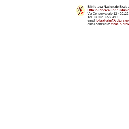
Biblioteca Nazionale Braid
Ufficio Ricerca Fondi Music
Via Conservatorio 12 - 20122
Tel. +39 02 36559499
email:
b-brai.urfm
cultura.gov
email certificata:
mbac-b-brai