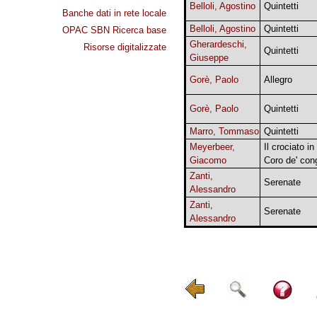
Belloli, Agostino
Quintetti
Banche dati in rete locale
Belloli, Agostino
Quintetti
OPAC SBN Ricerca base
Gherardeschi,
Risorse digitalizzate
Quintetti
Giuseppe
Gorè, Paolo
Allegro
Gorè, Paolo
Quintetti
Marro, Tommaso
Quintetti
Meyerbeer,
Il crociato in
Giacomo
Coro de' cong
Zanti,
Serenate
Alessandro
Zanti,
Serenate
Alessandro