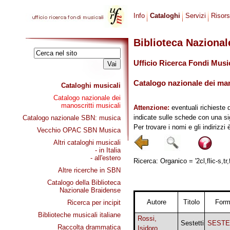
Info
Cataloghi
Servizi
Risor
Biblioteca Naziona
Ufficio Ricerca Fondi Musi
Catalogo nazionale dei mano
Cataloghi musicali
Catalogo nazionale dei
manoscritti musicali
Attenzione:
eventuali richieste 
indicate sulle schede con una si
Catalogo nazionale SBN: musica
Per trovare i nomi e gli indirizzi
Vecchio OPAC SBN Musica
Altri cataloghi musicali
- in Italia
- all'estero
Ricerca: Organico = '2cl,flic-s,tr
Altre ricerche in SBN
Catalogo della Biblioteca
Nazionale Braidense
Autore
Titolo
For
Ricerca per incipit
Biblioteche musicali italiane
Rossi,
Sestetti
SESTE
Raccolta drammatica
Isidoro