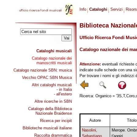
Info
Cataloghi
Servizi
Risor
Biblioteca Naziona
Ufficio Ricerca Fondi Musi
Catalogo nazionale dei mano
Cataloghi musicali
Catalogo nazionale dei
manoscritti musicali
Attenzione:
eventuali richieste 
indicate sulle schede con una si
Catalogo nazionale SBN: musica
Per trovare i nomi e gli indirizzi
Vecchio OPAC SBN Musica
Altri cataloghi musicali
- in Italia
- all'estero
Ricerca: Organico = '3S,T,Coro,or
Altre ricerche in SBN
Catalogo della Biblioteca
Nazionale Braidense
Autore
Titolo
Ricerca per incipit
Biblioteche musicali italiane
Nasolini,
Merope. Ombr
Raccolta drammatica
Sebastiano
t'aggiri