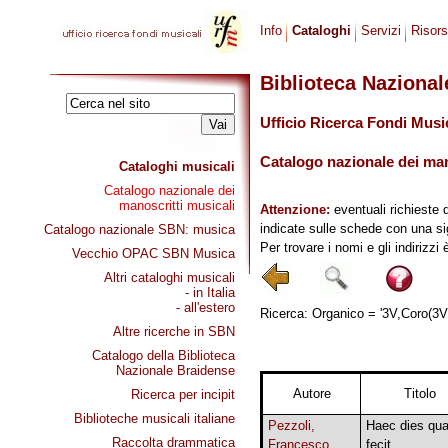
Info
Cataloghi
Servizi
Risor
Biblioteca Naziona
Ufficio Ricerca Fondi Musi
Catalogo nazionale dei mano
Cataloghi musicali
Catalogo nazionale dei
manoscritti musicali
Attenzione:
eventuali richieste 
indicate sulle schede con una si
Catalogo nazionale SBN: musica
Per trovare i nomi e gli indirizzi
Vecchio OPAC SBN Musica
Altri cataloghi musicali
- in Italia
- all'estero
Ricerca: Organico = '3V,Coro(3V),
Altre ricerche in SBN
Catalogo della Biblioteca
Nazionale Braidense
Autore
Titolo
Ricerca per incipit
Biblioteche musicali italiane
Pezzoli,
Haec dies qu
Raccolta drammatica
Francesco
fecit