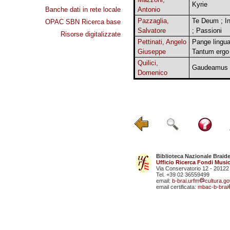
Kyrie
Banche dati in rete locale
Antonio
Pazzaglia,
Te Deum ; Int
OPAC SBN Ricerca base
Salvatore
; Passioni
Risorse digitalizzate
Pettinati, Angelo
Pange lingua
Giuseppe
Tantum ergo
Quilici,
Gaudeamus
Domenico
Biblioteca Nazionale Braid
Ufficio Ricerca Fondi Music
Via Conservatorio 12 - 20122
Tel. +39 02 36559499
email:
b-brai.urfm
cultura.gov
email certificata:
mbac-b-brai