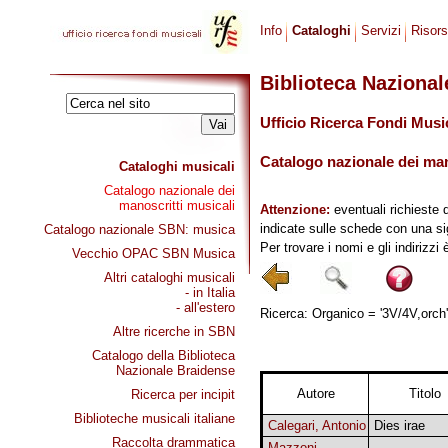
Info
Cataloghi
Servizi
Risor
Biblioteca Naziona
Ufficio Ricerca Fondi Musi
Catalogo nazionale dei mano
Cataloghi musicali
Catalogo nazionale dei
manoscritti musicali
Attenzione:
eventuali richieste 
indicate sulle schede con una si
Catalogo nazionale SBN: musica
Per trovare i nomi e gli indirizzi
Vecchio OPAC SBN Musica
Altri cataloghi musicali
- in Italia
- all'estero
Ricerca: Organico = '3V/4V,orch',
Altre ricerche in SBN
Catalogo della Biblioteca
Nazionale Braidense
Autore
Titolo
Ricerca per incipit
Biblioteche musicali italiane
Calegari, Antonio
Dies irae
Raccolta drammatica
Mazzoni,