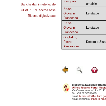
Pasquale
amabile
Banche dati in rete locale
Brusa,
OPAC SBN Ricerca base
Giovanni
Le statue
Risorse digitalizzate
Francesco
Brusa,
Giovanni
Le statue
Francesco
Guglielmi,
Pietro
Debora e Sisa
Alessandro
Biblioteca Nazionale Braid
Ufficio Ricerca Fondi Music
Via Conservatorio 12 - 20122
Tel. +39 02 36559499
email:
b-brai.urfm
cultura.gov
email certificata:
mbac-b-brai