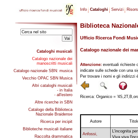
Info
Cataloghi
Servizi
Risor
Biblioteca Naziona
Ufficio Ricerca Fondi Musi
Catalogo nazionale dei mano
Cataloghi musicali
Catalogo nazionale dei
manoscritti musicali
Attenzione:
eventuali richieste 
indicate sulle schede con una si
Catalogo nazionale SBN: musica
Per trovare i nomi e gli indirizzi
Vecchio OPAC SBN Musica
Altri cataloghi musicali
- in Italia
- all'estero
Ricerca: Organico = '4S,2T,B,orch
Altre ricerche in SBN
Catalogo della Biblioteca
Nazionale Braidense
Autore
Titol
Ricerca per incipit
Biblioteche musicali italiane
L'incognita per
Anfossi,
Raccolta drammatica
Viva viva l'inc