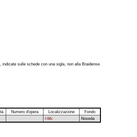
, indicate sulle schede con una sigla, non alla Braidense.
tà
Numero d'opera
Localizzazione
Fondo
I-Mc
Noseda