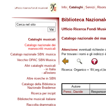
Info
Cataloghi
Servizi
Risor
Biblioteca Naziona
Ufficio Ricerca Fondi Musi
Catalogo nazionale dei mano
Cataloghi musicali
Catalogo nazionale dei
manoscritti musicali
Attenzione:
eventuali richieste 
Per trovare i nomi e gli indirizzi
Catalogo nazionale SBN: musica
Vecchio OPAC SBN Musica
Altri cataloghi musicali
- in Italia
Ricerca: Organico = '4V,org,vl,bc
- all'estero
Altre ricerche in SBN
Catalogo della Biblioteca
Autore
Nazionale Braidense
Perez, Davide
Responsori
Ricerca per incipit
Biblioteche musicali italiane
Raccolta drammatica