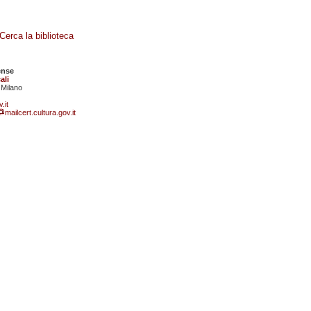
Cerca la biblioteca
ense
ali
 Milano
.it
mailcert.cultura.gov.it