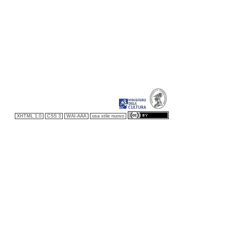
XHTML 1.0
CSS 3
WAI-AAA
usa stile nuovo