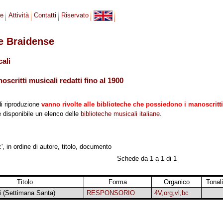
se
Attività
Contatti
Riservato
le Braidense
cali
scritti musicali redatti fino al 1900
di riproduzione
vanno rivolte alle biblioteche che possiedono i manoscritti
 è disponibile un elenco delle
biblioteche musicali italiane
.
', in ordine di autore, titolo, documento
Schede da 1 a 1 di 1
Titolo
Forma
Organico
Tonali
 (Settimana Santa)
RESPONSORIO
4V,org,vl,bc