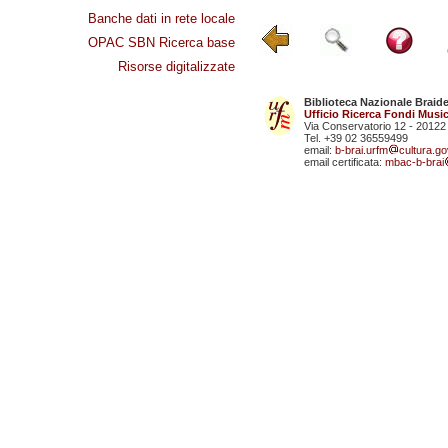
Banche dati in rete locale
OPAC SBN Ricerca base
Risorse digitalizzate
Biblioteca Nazionale Braid
Ufficio Ricerca Fondi Music
Via Conservatorio 12 - 20122
Tel. +39 02 36559499
email:
b-brai.urfm
cultura.gov
email certificata:
mbac-b-brai