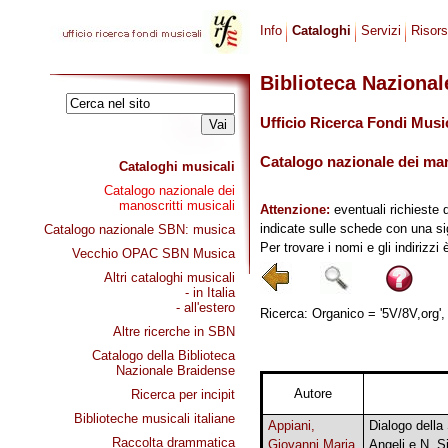
Info
Cataloghi
Servizi
Risor
Biblioteca Naziona
Ufficio Ricerca Fondi Musi
Catalogo nazionale dei mano
Cataloghi musicali
Catalogo nazionale dei
manoscritti musicali
Attenzione:
eventuali richieste 
indicate sulle schede con una si
Catalogo nazionale SBN: musica
Per trovare i nomi e gli indirizzi
Vecchio OPAC SBN Musica
Altri cataloghi musicali
- in Italia
- all'estero
Ricerca: Organico = '5V/8V,org', 
Altre ricerche in SBN
Catalogo della Biblioteca
Nazionale Braidense
Autore
Ricerca per incipit
Biblioteche musicali italiane
Appiani,
Dialogo della
Raccolta drammatica
Giovanni Maria
Angeli e N. S