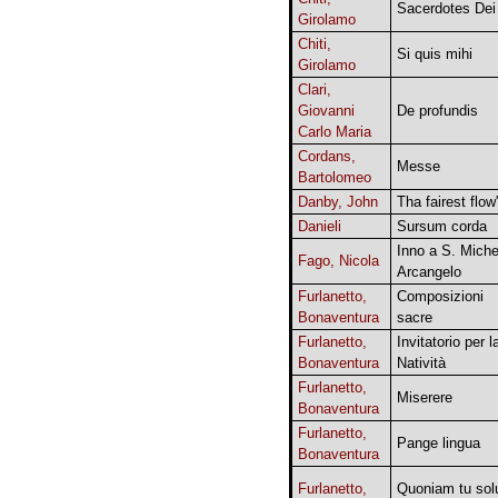
Sacerdotes Dei
Girolamo
Chiti,
Si quis mihi
Girolamo
Clari,
Giovanni
De profundis
Carlo Maria
Cordans,
Messe
Bartolomeo
Danby, John
Tha fairest flow
Danieli
Sursum corda
Inno a S. Miche
Fago, Nicola
Arcangelo
Furlanetto,
Composizioni
Bonaventura
sacre
Furlanetto,
Invitatorio per l
Bonaventura
Natività
Furlanetto,
Miserere
Bonaventura
Furlanetto,
Pange lingua
Bonaventura
Furlanetto,
Quoniam tu sol