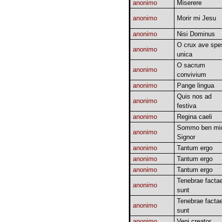
anonimo
Miserere
anonimo
Morir mi Jesu
anonimo
Nisi Dominus
O crux ave spe
anonimo
unica
O sacrum
anonimo
convivium
anonimo
Pange lingua
Quis nos ad
anonimo
festiva
anonimo
Regina caeli
Sommo ben mi
anonimo
Signor
anonimo
Tantum ergo
anonimo
Tantum ergo
anonimo
Tantum ergo
Tenebrae facta
anonimo
sunt
Tenebrae facta
anonimo
sunt
anonimo
Veni creator