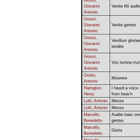
Grossi,
Giovanni
Venite filii audit
Antonio
Grossi,
Giovanni
Venite gentes
Antonio
Grossi,
Vexillum gloriae
Giovanni
tendite
Antonio
Grossi,
Giovanni
Vos lumina mun
Antonio
Grotto,
Miserere
Antonio
Harington,
I heard a voice
Henry
from heav'n
Lotti, Antonio
Messe
Lotti, Antonio
Messe
Marcello,
Audite haec o
Benedetto
gentes
Marcello,
Gloria
Benedetto