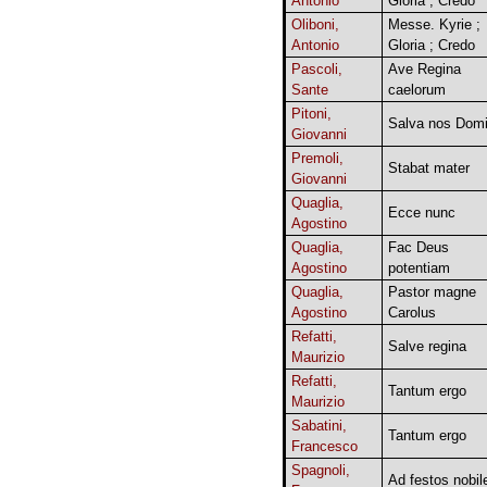
Antonio
Gloria ; Credo
Oliboni,
Messe. Kyrie ;
Antonio
Gloria ; Credo
Pascoli,
Ave Regina
Sante
caelorum
Pitoni,
Salva nos Dom
Giovanni
Premoli,
Stabat mater
Giovanni
Quaglia,
Ecce nunc
Agostino
Quaglia,
Fac Deus
Agostino
potentiam
Quaglia,
Pastor magne
Agostino
Carolus
Refatti,
Salve regina
Maurizio
Refatti,
Tantum ergo
Maurizio
Sabatini,
Tantum ergo
Francesco
Spagnoli,
Ad festos nobil