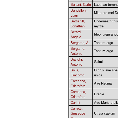
Baliani, Carlo
Laetitiae terren
Bandelloni,
Miserere mei D
Luigi
Battishill,
Underneath this
Jonathan
myrtle
Berardi,
Ideo jurejurand
Angelo
Bergamo, A.
Tantum ergo
Bergamo,
Tantum ergo
Antonio
Bianchi,
Salmi
Antonio
Bolla,
O crux ave spe
Giacomo
unica
Caresana,
Ave Regina
Cristoforo
Caresana,
Litanie
Cristoforo
Carlini
Ave Maris stell
Carretti,
Giuseppe
Ut via caelum