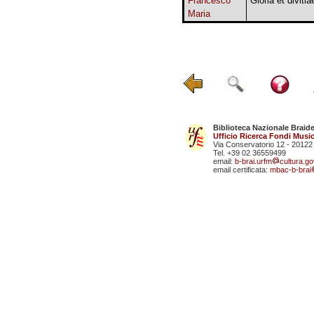
Francesco
Gloria et divitia
Maria
Biblioteca Nazionale Braid
Ufficio Ricerca Fondi Music
Via Conservatorio 12 - 20122
Tel. +39 02 36559499
email:
b-brai.urfm
cultura.gov
email certificata:
mbac-b-brai