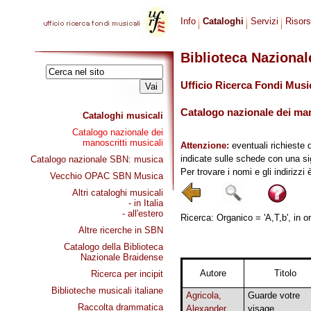
Info
Cataloghi
Servizi
Risor
Biblioteca Naziona
Ufficio Ricerca Fondi Musi
Catalogo nazionale dei mano
Cataloghi musicali
Catalogo nazionale dei
manoscritti musicali
Attenzione:
eventuali richieste 
indicate sulle schede con una si
Catalogo nazionale SBN: musica
Per trovare i nomi e gli indirizzi
Vecchio OPAC SBN Musica
Altri cataloghi musicali
- in Italia
- all'estero
Ricerca: Organico = 'A,T,b', in o
Altre ricerche in SBN
Catalogo della Biblioteca
Nazionale Braidense
Autore
Titolo
Ricerca per incipit
Biblioteche musicali italiane
Agricola,
Guarde votre
Raccolta drammatica
Alexander
visage