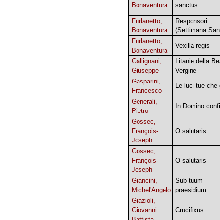
Bonaventura
sanctus
Furlanetto,
Responsori
Bonaventura
(Settimana San
Furlanetto,
Vexilla regis
Bonaventura
Gallignani,
Litanie della Be
Giuseppe
Vergine
Gasparini,
Le luci tue che g
Francesco
Generali,
In Domino conf
Pietro
Gossec,
François-
O salutaris
Joseph
Gossec,
François-
O salutaris
Joseph
Grancini,
Sub tuum
Michel'Angelo
praesidium
Grazioli,
Giovanni
Crucifixus
Battista