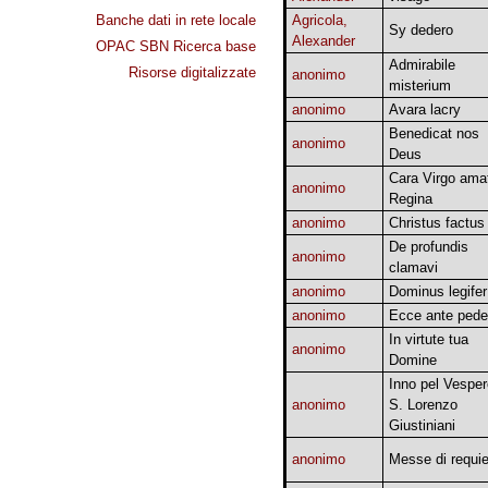
Banche dati in rete locale
Agricola,
Sy dedero
Alexander
OPAC SBN Ricerca base
Admirabile
Risorse digitalizzate
anonimo
misterium
anonimo
Avara lacry
Benedicat nos
anonimo
Deus
Cara Virgo ama
anonimo
Regina
anonimo
Christus factus
De profundis
anonimo
clamavi
anonimo
Dominus legifer
anonimo
Ecce ante ped
In virtute tua
anonimo
Domine
Inno pel Vesper
anonimo
S. Lorenzo
Giustiniani
anonimo
Messe di requi