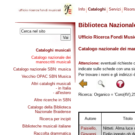
Info
Cataloghi
Servizi
Risor
Biblioteca Naziona
Ufficio Ricerca Fondi Musi
Catalogo nazionale dei mano
Cataloghi musicali
Catalogo nazionale dei
manoscritti musicali
Attenzione:
eventuali richieste 
indicate sulle schede con una si
Catalogo nazionale SBN: musica
Per trovare i nomi e gli indirizzi
Vecchio OPAC SBN Musica
Altri cataloghi musicali
- in Italia
- all'estero
Ricerca: Organico = 'Coro(4V),2S'
Altre ricerche in SBN
Catalogo della Biblioteca
Nazionale Braidense
Autore
Titolo
Ricerca per incipit
Biblioteche musicali italiane
Paisiello,
Nitteti. Alma luce 
Raccolta drammatica
Giovanni
Figlio ingrato oh 