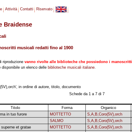
se
Attività
Contatti
Riservato
le Braidense
cali
scritti musicali redatti fino al 1900
di riproduzione
vanno rivolte alle biblioteche che possiedono i manoscritti
 è disponibile un elenco delle
biblioteche musicali italiane
.
5V),orch', in ordine di autore, titolo, documento
Schede da 1 a 7 di 7
Titolo
Forma
Organico
ma in tuo furore
MOTTETTO
S,A,B,Coro(5V),orch
SALMO
S,A,B,Coro(5V),orch
superne et gratae
MOTTETTO
S,A,B,Coro(5V),orch