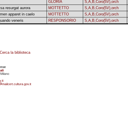
GLORIA
S,A,B,Coro(5V),orch
sa resurgat aurora
MOTTETTO
S,A,B,Coro(5V),orch
umen apparet in caelo
MOTTETTO
S,A,B,Coro(5V),orch
uando veneris
RESPONSORIO
S,A,B,Coro(5V),orch
Cerca la biblioteca
ense
ali
 Milano
.it
mailcert.cultura.gov.it