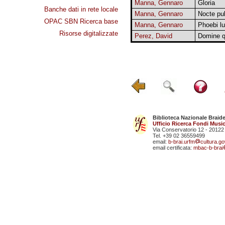
Manna, Gennaro
Gloria
Banche dati in rete locale
Manna, Gennaro
Nocte pul
OPAC SBN Ricerca base
Manna, Gennaro
Phoebi l
Risorse digitalizzate
Perez, David
Domine q
Biblioteca Nazionale Braid
Ufficio Ricerca Fondi Music
Via Conservatorio 12 - 20122
Tel. +39 02 36559499
email:
b-brai.urfm
cultura.gov
email certificata:
mbac-b-brai