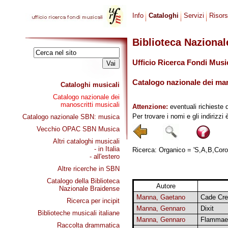
Info
Cataloghi
Servizi
Risor
Biblioteca Naziona
Ufficio Ricerca Fondi Musi
Catalogo nazionale dei mano
Cataloghi musicali
Catalogo nazionale dei
manoscritti musicali
Attenzione:
eventuali richieste 
Per trovare i nomi e gli indirizzi
Catalogo nazionale SBN: musica
Vecchio OPAC SBN Musica
Altri cataloghi musicali
- in Italia
Ricerca: Organico = 'S,A,B,Coro(
- all'estero
Altre ricerche in SBN
Catalogo della Biblioteca
Autore
Nazionale Braidense
Manna, Gaetano
Cade Cre
Ricerca per incipit
Manna, Gennaro
Dixit
Biblioteche musicali italiane
Manna, Gennaro
Flammae 
Raccolta drammatica