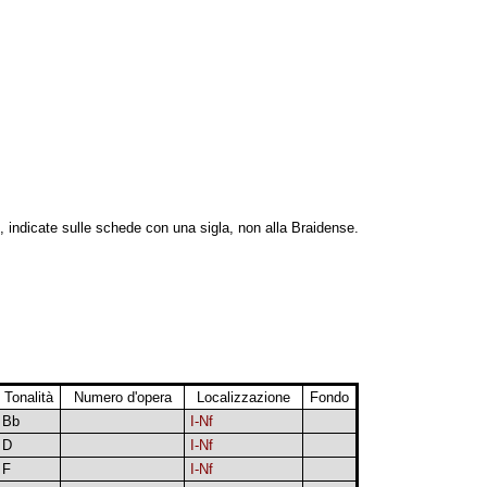
, indicate sulle schede con una sigla, non alla Braidense.
Tonalità
Numero d'opera
Localizzazione
Fondo
Bb
I-Nf
D
I-Nf
F
I-Nf