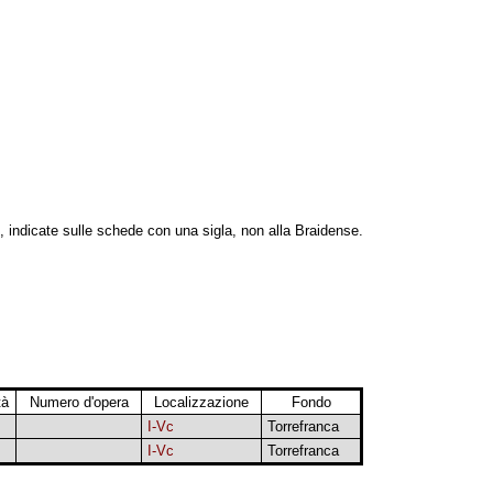
, indicate sulle schede con una sigla, non alla Braidense.
tà
Numero d'opera
Localizzazione
Fondo
I-Vc
Torrefranca
I-Vc
Torrefranca