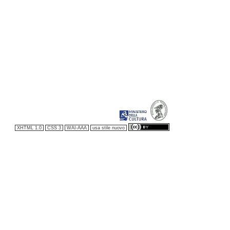
XHTML 1.0
CSS 3
WAI-AAA
usa stile nuovo