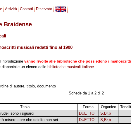
se
Attività
Contatti
Riservato
le Braidense
cali
scritti musicali redatti fino al 1900
di riproduzione
vanno rivolte alle biblioteche che possiedono i manoscritti
 è disponibile un elenco delle
biblioteche musicali italiane
.
ordine di autore, titolo, documento
Schede da 1 a 2 di 2
Titolo
Forma
Organico
Tonali
crudeli sono i sguardi
DUETTO
S,Br,b
rtà misero core che sciolto non sei
DUETTO
S,Br,b