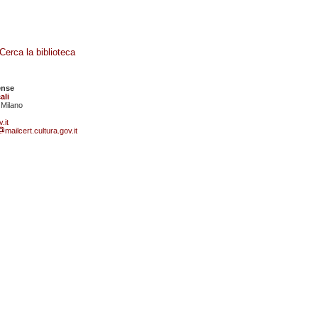
Cerca la biblioteca
ense
ali
 Milano
.it
mailcert.cultura.gov.it