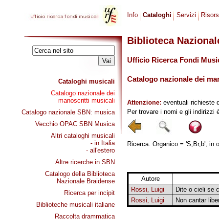
Info
Cataloghi
Servizi
Risor
Biblioteca Naziona
Ufficio Ricerca Fondi Musi
Catalogo nazionale dei mano
Cataloghi musicali
Catalogo nazionale dei
manoscritti musicali
Attenzione:
eventuali richieste 
Per trovare i nomi e gli indirizzi
Catalogo nazionale SBN: musica
Vecchio OPAC SBN Musica
Altri cataloghi musicali
- in Italia
Ricerca: Organico = 'S,Br,b', in 
- all'estero
Altre ricerche in SBN
Catalogo della Biblioteca
Autore
Nazionale Braidense
Rossi, Luigi
Dite o cieli se 
Ricerca per incipit
Rossi, Luigi
Non cantar libe
Biblioteche musicali italiane
Raccolta drammatica