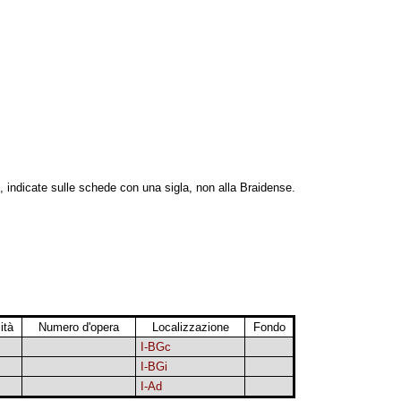
, indicate sulle schede con una sigla, non alla Braidense.
ità
Numero d'opera
Localizzazione
Fondo
I-BGc
I-BGi
I-Ad