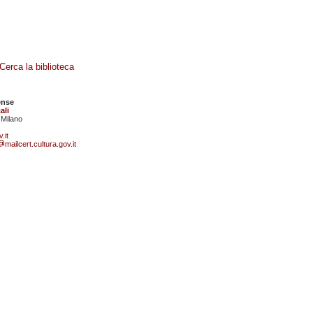
Cerca la biblioteca
ense
ali
 Milano
.it
mailcert.cultura.gov.it