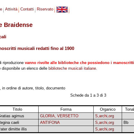
se
Attività
Contatti
Riservato
le Braidense
cali
scritti musicali redatti fino al 1900
di riproduzione
vanno rivolte alle biblioteche che possiedono i manoscritti
 è disponibile un elenco delle
biblioteche musicali italiane
.
, in ordine di autore, titolo, documento
Schede da 1 a 3 di 3
Titolo
Forma
Organico
Tonal
ratias agimus
GLORIA, VERSETTO
S,archi,org
egina caeli
ANTIFONA
S,archi,org
Bb
ater dimitte illis
S,archi,org