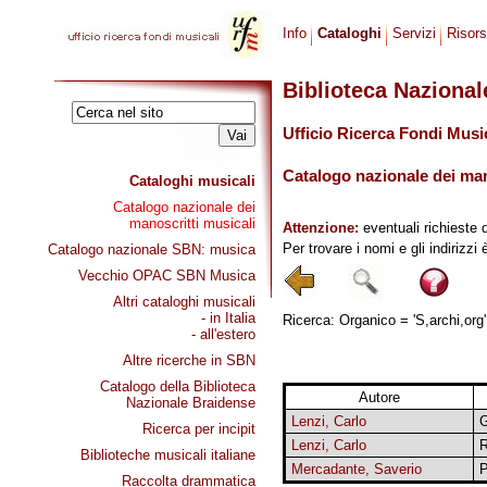
Info
Cataloghi
Servizi
Risor
Biblioteca Naziona
Ufficio Ricerca Fondi Musi
Catalogo nazionale dei mano
Cataloghi musicali
Catalogo nazionale dei
manoscritti musicali
Attenzione:
eventuali richieste 
Per trovare i nomi e gli indirizzi
Catalogo nazionale SBN: musica
Vecchio OPAC SBN Musica
Altri cataloghi musicali
- in Italia
Ricerca: Organico = 'S,archi,org'
- all'estero
Altre ricerche in SBN
Catalogo della Biblioteca
Autore
Nazionale Braidense
Lenzi, Carlo
G
Ricerca per incipit
Lenzi, Carlo
R
Biblioteche musicali italiane
Mercadante, Saverio
P
Raccolta drammatica