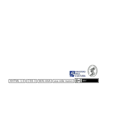
XHTML 1.0
CSS 3
WAI-AAA
usa stile nuovo