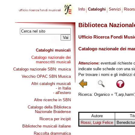
Info
Cataloghi
Servizi
Risor
Biblioteca Naziona
Ufficio Ricerca Fondi Musi
Catalogo nazionale dei mano
Cataloghi musicali
Catalogo nazionale dei
manoscritti musicali
Attenzione:
eventuali richieste 
indicate sulle schede con una si
Catalogo nazionale SBN: musica
Per trovare i nomi e gli indirizzi
Vecchio OPAC SBN Musica
Altri cataloghi musicali
- in Italia
- all'estero
Ricerca: Organico = 'T,arp,harm',
Altre ricerche in SBN
Catalogo della Biblioteca
Nazionale Braidense
Autore
Tit
Ricerca per incipit
Rossi, Luigi Felice
Benedictus
Biblioteche musicali italiane
Raccolta drammatica