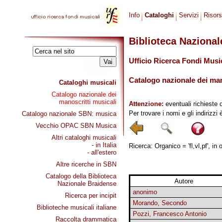
Info
Cataloghi
Servizi
Risor
Biblioteca Naziona
Ufficio Ricerca Fondi Musi
Catalogo nazionale dei mano
Cataloghi musicali
Catalogo nazionale dei
manoscritti musicali
Attenzione:
eventuali richieste 
Per trovare i nomi e gli indirizzi
Catalogo nazionale SBN: musica
Vecchio OPAC SBN Musica
Altri cataloghi musicali
- in Italia
Ricerca: Organico = 'fl,vl,pf', in
- all'estero
Altre ricerche in SBN
Catalogo della Biblioteca
Autore
Nazionale Braidense
anonimo
Ricerca per incipit
Morando, Secondo
Biblioteche musicali italiane
Pozzi, Francesco Antonio
Raccolta drammatica