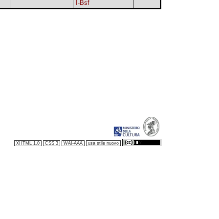
I-Bsf
XHTML 1.0
CSS 3
WAI-AAA
usa stile nuovo