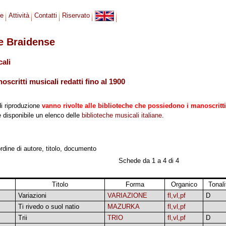
se
Attività
Contatti
Riservato
le Braidense
cali
scritti musicali redatti fino al 1900
di riproduzione
vanno rivolte alle biblioteche che possiedono i manoscritti
 è disponibile un elenco delle
biblioteche musicali italiane
.
 ordine di autore, titolo, documento
Schede da 1 a 4 di 4
Titolo
Forma
Organico
Tonali
Variazioni
VARIAZIONE
fl,vl,pf
D
Ti rivedo o suol natio
MAZURKA
fl,vl,pf
Trii
TRIO
fl,vl,pf
D