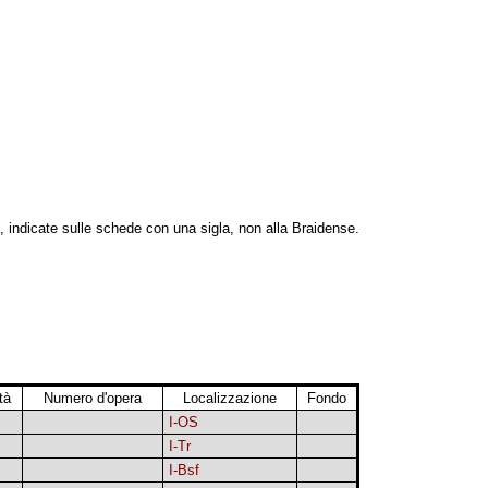
, indicate sulle schede con una sigla, non alla Braidense.
tà
Numero d'opera
Localizzazione
Fondo
I-OS
I-Tr
I-Bsf