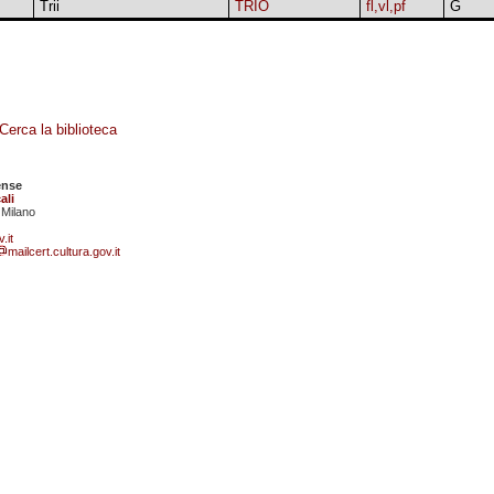
Trii
TRIO
fl,vl,pf
G
Cerca la biblioteca
ense
ali
 Milano
.it
mailcert.cultura.gov.it