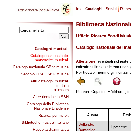
Info
Cataloghi
Servizi
Risor
Biblioteca Naziona
Ufficio Ricerca Fondi Musi
Catalogo nazionale dei mano
Cataloghi musicali
Catalogo nazionale dei
manoscritti musicali
Attenzione:
eventuali richieste 
indicate sulle schede con una si
Catalogo nazionale SBN: musica
Per trovare i nomi e gli indirizzi
Vecchio OPAC SBN Musica
Altri cataloghi musicali
- in Italia
- all'estero
Ricerca: Organico = 'pf/harm', in
Altre ricerche in SBN
Catalogo della Biblioteca
Nazionale Braidense
Autore
Titol
Ricerca per incipit
Biblioteche musicali italiane
Bellando,
Il presepe
Raccolta drammatica
Domenico