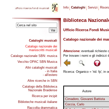
Info
Cataloghi
Servizi
Risor
Biblioteca Naziona
Ufficio Ricerca Fondi Musi
Catalogo nazionale dei mano
Cataloghi musicali
Catalogo nazionale dei
manoscritti musicali
Attenzione:
eventuali richieste 
Per trovare i nomi e gli indirizzi
Catalogo nazionale SBN: musica
Vecchio OPAC SBN Musica
Altri cataloghi musicali
- in Italia
Ricerca: Organico = 'rid. fp', in 
- all'estero
Altre ricerche in SBN
Catalogo della Biblioteca
Nazionale Braidense
Autore
Ricerca per incipit
Cimadoro, Giovanni Battista
Biblioteche musicali italiane
Coccia, Carlo
Raccolta drammatica