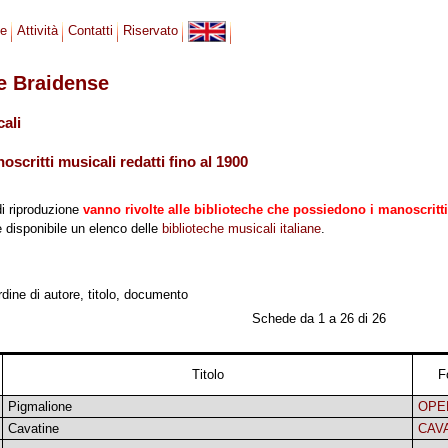
se
Attività
Contatti
Riservato
le Braidense
cali
scritti musicali redatti fino al 1900
di riproduzione
vanno rivolte alle biblioteche che possiedono i manoscritti
 è disponibile un elenco delle
biblioteche musicali italiane
.
ordine di autore, titolo, documento
Schede da 1 a 26 di 26
Titolo
F
Pigmalione
OPE
Cavatine
CAV