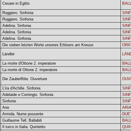
Cesare in Egitto
BAL
Ruggiero. Sinfonia
SIN
Ruggiero. Sinfonia
SIN
Adelina. Sinfonia
SIN
Adelina. Sinfonia
SIN
Adelina. Sinfonia
SIN
Die sieben letzten Worte unseres Erlösers am Kreuze
ORA
Ländler
LÄN
La morte d'Ottone 2. imperatore
BAL
La morte di Ottone 2. imperatore
BAL
Die Zauberflöte. Ouverture
OUV
L'ira d'Achille. Sinfonia
SIN
Adelaide e Comingio. Sinfonia
SIN
Sinfonie
SIN
Arie
ARI
Armida. Nume possente
DUE
Guillaume Tell. Ballabili
BAL
Il turco in Italia. Quintetto
QUI