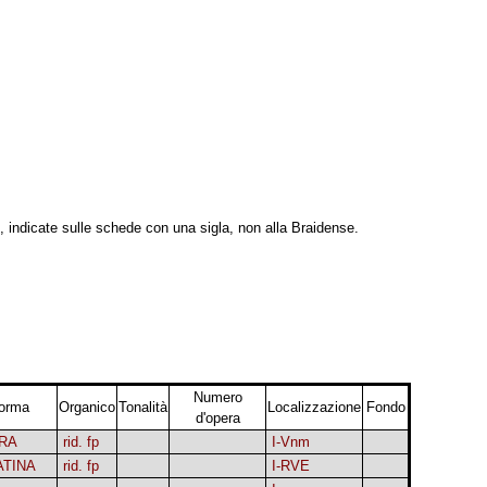
, indicate sulle schede con una sigla, non alla Braidense.
Numero
orma
Organico
Tonalità
Localizzazione
Fondo
d'opera
RA
rid. fp
I-Vnm
ATINA
rid. fp
I-RVE