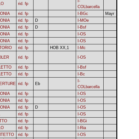
I-
LO
rid. fp
COLbarcella
FONIA
rid. fp
I-BGc
Mayr
FONIA
rid. fp
D
I-MOe
FONIA
rid. fp
D
I-Bsf
FONIA
rid. fp
I-OS
FONIA
rid. fp
I-OS
TORIO
rid. fp
HOB XX,1
I-Mc
DLER
rid. fp
I-OS
LETTO
rid. fp
I-Bsf
LETTO
rid. fp
I-Bc
I-
ERTURE
rid. fp
Eb
COLbarcella
FONIA
rid. fp
I-OS
FONIA
rid. fp
I-OS
FONIA
rid. fp
D
I-OS
A
rid. fp
I-OS
TTO
rid. fp
I-BGi
LO
rid. fp
I-Ria
NTETTO
rid. fp
I-OS