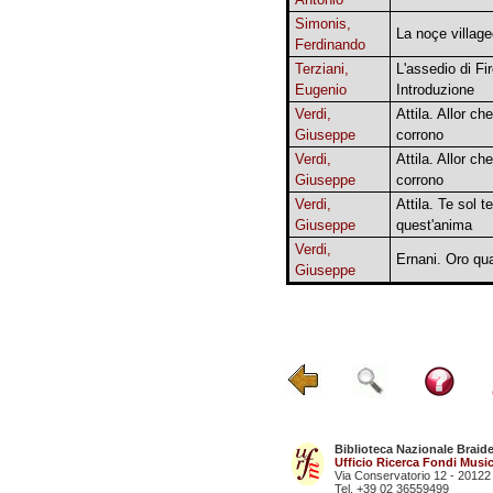
Simonis,
La noçe village
Ferdinando
Terziani,
L'assedio di Fi
Eugenio
Introduzione
Verdi,
Attila. Allor che 
Giuseppe
corrono
Verdi,
Attila. Allor che 
Giuseppe
corrono
Verdi,
Attila. Te sol t
Giuseppe
quest'anima
Verdi,
Ernani. Oro qua
Giuseppe
Biblioteca Nazionale Braid
Ufficio Ricerca Fondi Music
Via Conservatorio 12 - 20122
Tel. +39 02 36559499