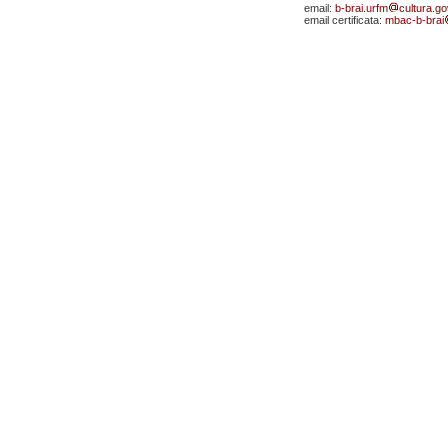
email:
b-brai.urfm
cultura.gov
email certificata:
mbac-b-brai