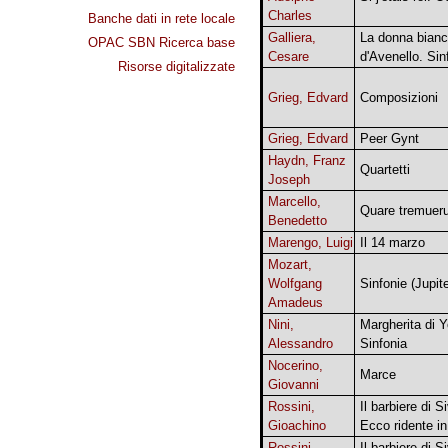
Charles
Banche dati in rete locale
Galliera,
La donna bian
OPAC SBN Ricerca base
Cesare
d'Avenello. Sin
Risorse digitalizzate
Grieg, Edvard
Composizioni
Grieg, Edvard
Peer Gynt
Haydn, Franz
Quartetti
Joseph
Marcello,
Quare tremueru
Benedetto
Marengo, Luigi
Il 14 marzo
Mozart,
Wolfgang
Sinfonie (Jupite
Amadeus
Nini,
Margherita di Y
Alessandro
Sinfonia
Nocerino,
Marce
Giovanni
Rossini,
Il barbiere di Si
Gioachino
Ecco ridente in
Rossini,
Il barbiere di Si