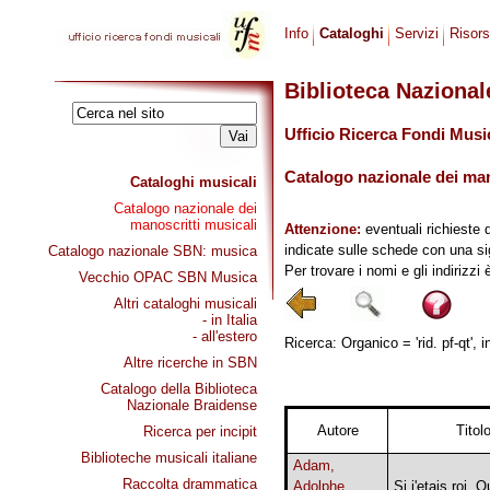
Info
Cataloghi
Servizi
Risor
Biblioteca Naziona
Ufficio Ricerca Fondi Musi
Catalogo nazionale dei mano
Cataloghi musicali
Catalogo nazionale dei
manoscritti musicali
Attenzione:
eventuali richieste 
indicate sulle schede con una si
Catalogo nazionale SBN: musica
Per trovare i nomi e gli indirizzi
Vecchio OPAC SBN Musica
Altri cataloghi musicali
- in Italia
- all'estero
Ricerca: Organico = 'rid. pf-qt', 
Altre ricerche in SBN
Catalogo della Biblioteca
Nazionale Braidense
Autore
Titol
Ricerca per incipit
Biblioteche musicali italiane
Adam,
Raccolta drammatica
Adolphe
Si j'etais roi. 