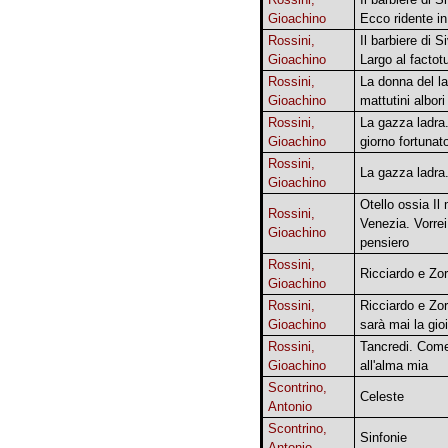
Gioachino
Ecco ridente in
Rossini,
Il barbiere di Si
Gioachino
Largo al facto
Rossini,
La donna del l
Gioachino
mattutini albori
Rossini,
La gazza ladra
Gioachino
giorno fortunat
Rossini,
La gazza ladra.
Gioachino
Otello ossia Il
Rossini,
Venezia. Vorrei
Gioachino
pensiero
Rossini,
Ricciardo e Zo
Gioachino
Rossini,
Ricciardo e Zo
Gioachino
sarà mai la gio
Rossini,
Tancredi. Com
Gioachino
all'alma mia
Scontrino,
Celeste
Antonio
Scontrino,
Sinfonie
Antonio