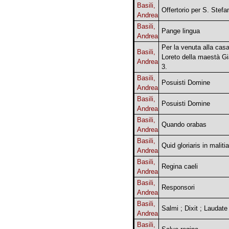
Basili,
Offertorio per S. Stefa
Andrea
Basili,
Pange lingua
Andrea
Per la venuta alla casa
Basili,
Loreto della maestà 
Andrea
3.
Basili,
Posuisti Domine
Andrea
Basili,
Posuisti Domine
Andrea
Basili,
Quando orabas
Andrea
Basili,
Quid gloriaris in malitia
Andrea
Basili,
Regina caeli
Andrea
Basili,
Responsori
Andrea
Basili,
Salmi ; Dixit ; Laudate
Andrea
Basili,