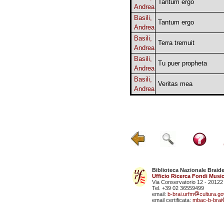
Tantum ergo
Andrea
Basili,
Tantum ergo
Andrea
Basili,
Terra tremuit
Andrea
Basili,
Tu puer propheta
Andrea
Basili,
Veritas mea
Andrea
Biblioteca Nazionale Braid
Ufficio Ricerca Fondi Music
Via Conservatorio 12 - 20122
Tel. +39 02 36559499
email:
b-brai.urfm
cultura.gov
email certificata:
mbac-b-brai