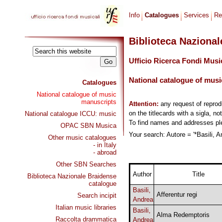
Info
Catalogues
Services
Re
Biblioteca Naziona
Ufficio Ricerca Fondi Musi
National catalogue of musi
Catalogues
National catalogue of music
manuscripts
Attention:
any request of repro
on the titlecards with a sigla, no
National catalogue ICCU: music
To find names and addresses p
OPAC SBN Musica
Your search: Autore = '*Basili, A
Other music catalogues
- in Italy
- abroad
Other SBN Searches
Author
Title
Biblioteca Nazionale Braidense
catalogue
Basili,
Afferentur regi
Search incipit
Andrea
Italian music libraries
Basili,
Alma Redemptoris
Raccolta drammatica
Andrea