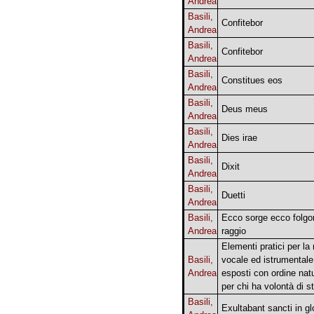
Andrea
Basili,
Confitebor
Andrea
Basili,
Confitebor
Andrea
Basili,
Constitues eos
Andrea
Basili,
Deus meus
Andrea
Basili,
Dies irae
Andrea
Basili,
Dixit
Andrea
Basili,
Duetti
Andrea
Basili,
Ecco sorge ecco folgor
Andrea
raggio
Elementi pratici per la
Basili,
vocale ed istrumentale
Andrea
esposti con ordine nat
per chi ha volontà di s
Basili,
Exultabant sancti in gl