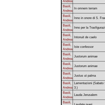
Andrea
Basili,
In omnem terram
Andrea
Basili,
Inno in onore di S. Fr
Andrea
Basili,
Inno per la Trasfiguraz
Andrea
Basili,
Intonuit de caelo
Andrea
Basili,
Iste confessor
Andrea
Basili,
Justorum animae
Andrea
Basili,
Justorum animae
Andrea
Basili,
Justus ut palma
Andrea
Basili,
Lamentazioni (Sabato 
Andrea
3.)
Basili,
Lauda Jerusalem
Andrea
Basili,
Laudate pueri