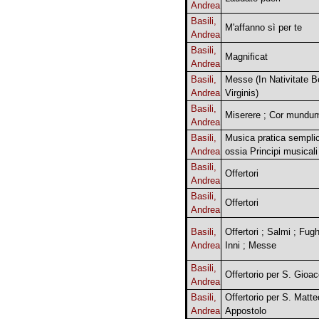
Andrea
Basili,
M'affanno sì per te
Andrea
Basili,
Magnificat
Andrea
Basili,
Messe (In Nativitate B
Andrea
Virginis)
Basili,
Miserere ; Cor mundu
Andrea
Basili,
Musica pratica sempli
Andrea
ossia Principi musicali
Basili,
Offertori
Andrea
Basili,
Offertori
Andrea
Basili,
Offertori ; Salmi ; Fugh
Andrea
Inni ; Messe
Basili,
Offertorio per S. Gioa
Andrea
Basili,
Offertorio per S. Matte
Andrea
Appostolo