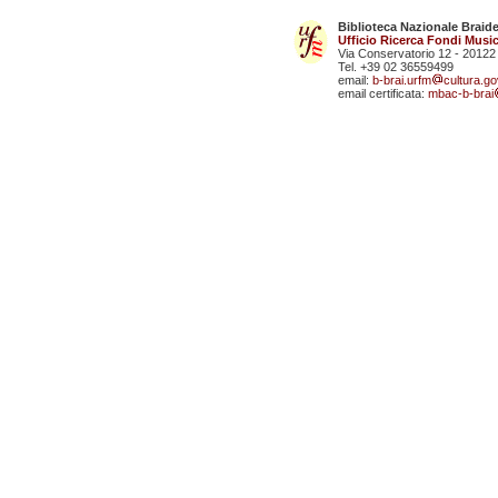
Biblioteca Nazionale Braid
Ufficio Ricerca Fondi Music
Via Conservatorio 12 - 20122
Tel. +39 02 36559499
email:
b-brai.urfm
cultura.gov
email certificata:
mbac-b-brai