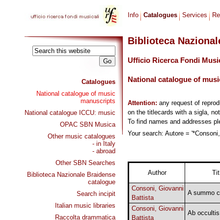
Info
Catalogues
Services
Re
Biblioteca Naziona
Ufficio Ricerca Fondi Musi
National catalogue of musi
Catalogues
National catalogue of music
manuscripts
Attention:
any request of repro
on the titlecards with a sigla, no
National catalogue ICCU: music
To find names and addresses p
OPAC SBN Musica
Your search: Autore = '*Consoni, 
Other music catalogues
- in Italy
- abroad
Other SBN Searches
Author
Tit
Biblioteca Nazionale Braidense
catalogue
Consoni, Giovanni
A summo c
Search incipit
Battista
Italian music libraries
Consoni, Giovanni
Ab occulti
Raccolta drammatica
Battista