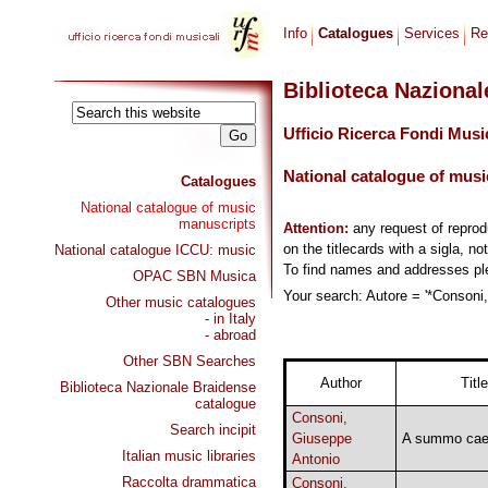
Info
Catalogues
Services
Re
Biblioteca Naziona
Ufficio Ricerca Fondi Musi
National catalogue of musi
Catalogues
National catalogue of music
manuscripts
Attention:
any request of repro
on the titlecards with a sigla, no
National catalogue ICCU: music
To find names and addresses p
OPAC SBN Musica
Your search: Autore = '*Consoni,
Other music catalogues
- in Italy
- abroad
Other SBN Searches
Author
Title
Biblioteca Nazionale Braidense
catalogue
Consoni,
Search incipit
Giuseppe
A summo cae
Italian music libraries
Antonio
Raccolta drammatica
Consoni,