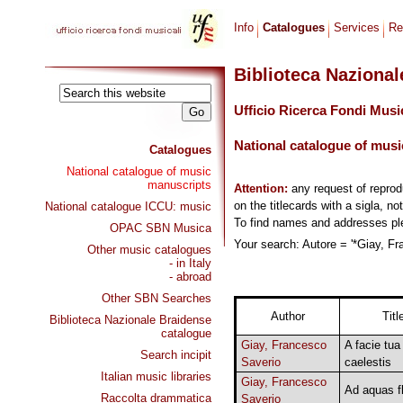
Info
Catalogues
Services
Re
Biblioteca Naziona
Ufficio Ricerca Fondi Musi
National catalogue of musi
Catalogues
National catalogue of music
manuscripts
Attention:
any request of repro
on the titlecards with a sigla, no
National catalogue ICCU: music
To find names and addresses p
OPAC SBN Musica
Your search: Autore = '*Giay, Fr
Other music catalogues
- in Italy
- abroad
Other SBN Searches
Author
Titl
Biblioteca Nazionale Braidense
catalogue
Giay, Francesco
A facie tua
Search incipit
Saverio
caelestis
Italian music libraries
Giay, Francesco
Ad aquas f
Raccolta drammatica
Saverio