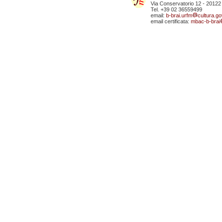
Via Conservatorio 12 - 20122
Tel. +39 02 36559499
email:
b-brai.urfm
cultura.gov
email certificata:
mbac-b-brai