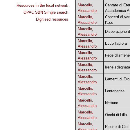
Marcello,
Cantate di Eter
Resources in the local network
Alessandro
Accademico A
OPAC SBN Simple search
Marcello,
Concerti di var
Digitised resources
Alessandro
l'Eco
Marcello,
Disperazione d
Alessandro
Marcello,
Ecco l'aurora
Alessandro
Marcello,
Fede d'Ismene
Alessandro
Marcello,
Irene sdegnata
Alessandro
Marcello,
Lamenti di Erg
Alessandro
Marcello,
Lontananza
Alessandro
Marcello,
Nettuno
Alessandro
Marcello,
Occhi di Lilla
Alessandro
Marcello,
Riposo di Clori
Alessandro