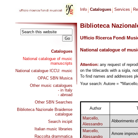
Info
Catalogues
Services
Re
Biblioteca Naziona
Ufficio Ricerca Fondi Musi
National catalogue of musi
Catalogues
National catalogue of music
manuscripts
Attention:
any request of repro
on the titlecards with a sigla, no
National catalogue ICCU: music
To find names and addresses p
OPAC SBN Musica
Your search: Autore = '*Marcello,
Other music catalogues
- in Italy
- abroad
Other SBN Searches
Author
T
Biblioteca Nazionale Braidense
catalogue
Marcello,
Abborimento d
Search incipit
Alessandro
Italian music libraries
Marcello,
Amore improvi
Raccolta drammatica
Alessandro