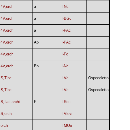
4V,orch
a
I-Nc
4V,orch
a
I-BGc
4V,orch
a
I-PAc
4V,orch
Ab
I-PAc
4V,orch
I-Fc
4V,orch
Bb
I-Nc
S,T,bc
I-Vc
Ospedaletto
S,T,bc
I-Vc
Ospedaletto
S,fiati,archi
F
I-Rsc
S,orch
I-Vlevi
orch
I-MOe