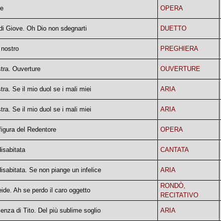
pe
OPERA
l di Giove. Oh Dio non sdegnarti
DUETTO
 nostro
PREGHIERA
tra. Ouverture
OUVERTURE
ra. Se il mio duol se i mali miei
ARIA
ra. Se il mio duol se i mali miei
ARIA
figura del Redentore
OPERA
disabitata
CANTATA
disabitata. Se non piange un infelice
ARIA
RONDÒ,
eide. Ah se perdo il caro oggetto
RECITATIVO
enza di Tito. Del più sublime soglio
ARIA