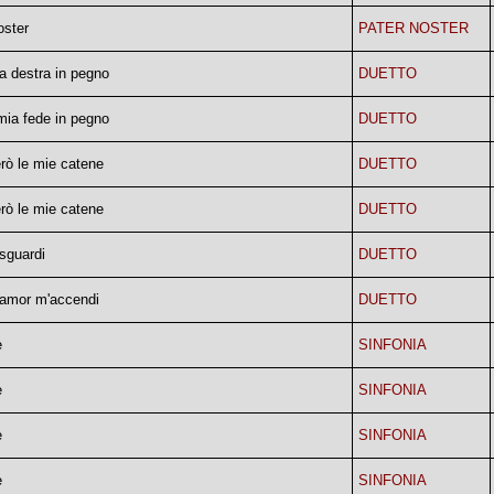
oster
PATER NOSTER
la destra in pegno
DUETTO
mia fede in pegno
DUETTO
erò le mie catene
DUETTO
erò le mie catene
DUETTO
 sguardi
DUETTO
'amor m'accendi
DUETTO
e
SINFONIA
e
SINFONIA
e
SINFONIA
e
SINFONIA