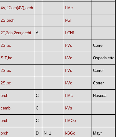
4V,2Coro(4V),orch
I-Mc
2S,orch
I-Gl
2T,2ob,2cor,archi
A
I-CHf
2S,bc
I-Vc
Correr
S,T,bc
I-Vc
Ospedaletto
2S,bc
I-Vc
Correr
2S,bc
I-Vc
Correr
orch
C
I-Mc
Noseda
cemb
C
I-Vs
orch
C
I-MOe
orch
D
N. 1
I-BGc
Mayr