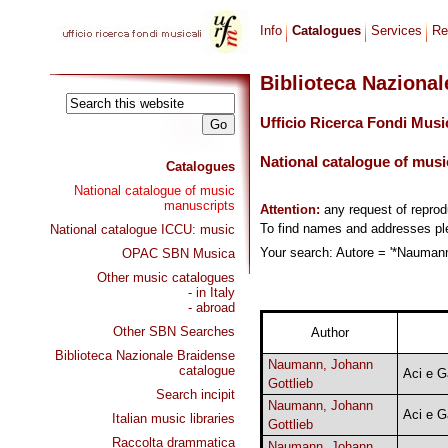
Info
Catalogues
Services
Re
Biblioteca Naziona
Ufficio Ricerca Fondi Musi
National catalogue of musi
Catalogues
National catalogue of music
manuscripts
Attention:
any request of repro
To find names and addresses p
National catalogue ICCU: music
Your search: Autore = '*Naumann,
OPAC SBN Musica
Other music catalogues
- in Italy
- abroad
Other SBN Searches
Author
Biblioteca Nazionale Braidense
Naumann, Johann
catalogue
Aci e G
Gottlieb
Search incipit
Naumann, Johann
Aci e Ga
Italian music libraries
Gottlieb
Raccolta drammatica
Naumann, Johann