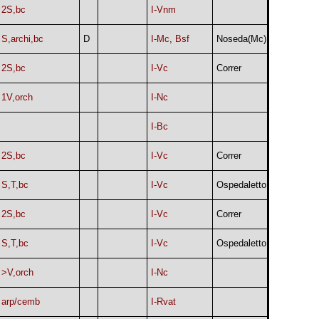
2S,bc
I-Vnm
S,archi,bc
D
I-Mc
,
Bsf
Noseda(Mc)
2S,bc
I-Vc
Correr
1V,orch
I-Nc
I-Bc
2S,bc
I-Vc
Correr
S,T,bc
I-Vc
Ospedaletto
2S,bc
I-Vc
Correr
S,T,bc
I-Vc
Ospedaletto
>V,orch
I-Nc
arp/cemb
I-Rvat