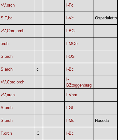
>V,orch
I-Fc
S,T,bc
I-Vc
Ospedaletto
>V,Coro,orch
I-BGi
orch
I-MOe
S,orch
I-OS
S,archi
c
I-Bc
I-
>V,Coro,orch
BZtoggenburg
>V,archi
I-Vnm
S,orch
I-Gl
S,orch
I-Mc
Noseda
T,orch
C
I-Bc