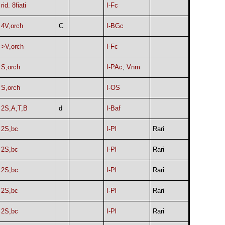
rid. 8fiati
I-Fc
4V,orch
C
I-BGc
>V,orch
I-Fc
S,orch
I-PAc
,
Vnm
S,orch
I-OS
2S,A,T,B
d
I-Baf
2S,bc
I-Pl
Rari
2S,bc
I-Pl
Rari
2S,bc
I-Pl
Rari
2S,bc
I-Pl
Rari
2S,bc
I-Pl
Rari