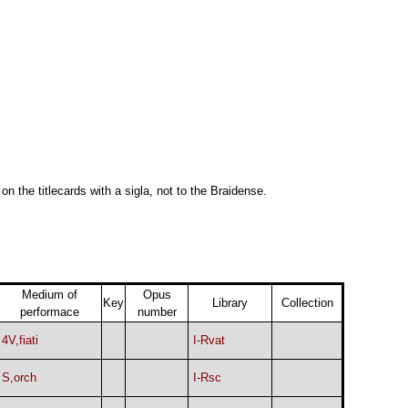
 on the titlecards with a sigla, not to the Braidense.
Medium of
Opus
Key
Library
Collection
performace
number
4V,fiati
I-Rvat
S,orch
I-Rsc