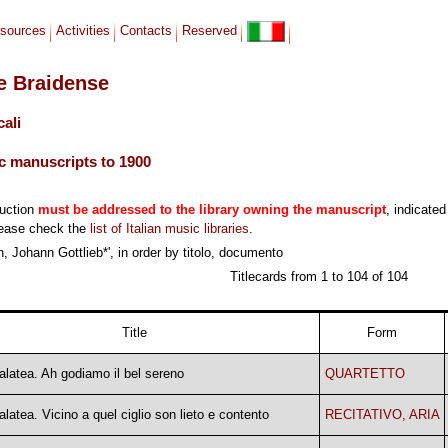
sources
Activities
Contacts
Reserved
le Braidense
cali
c manuscripts to 1900
duction
must be addressed to the library owning the manuscript
, indicated
lease check the
list of Italian music libraries
.
 Johann Gottlieb*', in order by titolo, documento
Titlecards from 1 to 104 of 104
Title
Form
alatea. Ah godiamo il bel sereno
QUARTETTO
latea. Vicino a quel ciglio son lieto e contento
RECITATIVO, ARIA