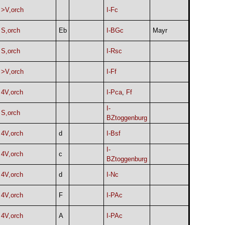
>V,orch
I-Fc
S,orch
Eb
I-BGc
Mayr
S,orch
I-Rsc
>V,orch
I-Ff
4V,orch
I-Pca
,
Ff
I-
S,orch
BZtoggenburg
4V,orch
d
I-Bsf
I-
4V,orch
c
BZtoggenburg
4V,orch
d
I-Nc
4V,orch
F
I-PAc
4V,orch
A
I-PAc