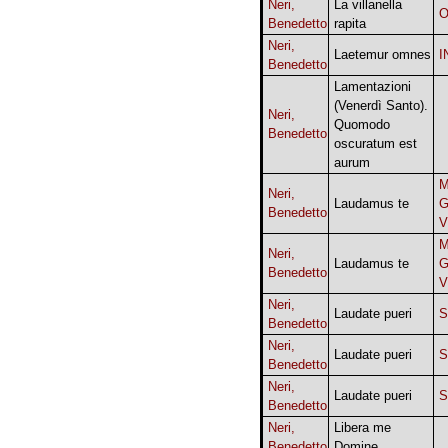
Neri,
La villanella
Benedetto
rapita
Neri,
Laetemur omnes
I
Benedetto
Lamentazioni
(Venerdì Santo).
Neri,
Quomodo
Benedetto
oscuratum est
aurum
M
Neri,
Laudamus te
G
Benedetto
V
M
Neri,
Laudamus te
G
Benedetto
V
Neri,
Laudate pueri
Benedetto
Neri,
Laudate pueri
Benedetto
Neri,
Laudate pueri
Benedetto
Neri,
Libera me
Benedetto
Domine