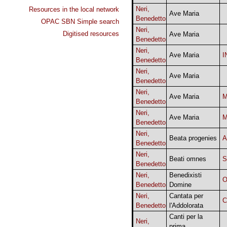
Neri,
Resources in the local network
Ave Maria
Benedetto
OPAC SBN Simple search
Neri,
Digitised resources
Ave Maria
Benedetto
Neri,
Ave Maria
I
Benedetto
Neri,
Ave Maria
Benedetto
Neri,
Ave Maria
M
Benedetto
Neri,
Ave Maria
M
Benedetto
Neri,
Beata progenies
A
Benedetto
Neri,
Beati omnes
Benedetto
Neri,
Benedixisti
O
Benedetto
Domine
Neri,
Cantata per
C
Benedetto
l'Addolorata
Canti per la
Neri,
prima