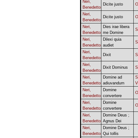
Neri,
Dicite justo
O
Benedetto
Neri,
Dicite justo
O
Benedetto
Neri,
Dies irae libera
S
Benedetto
me Domine
Neri,
Dilexi quia
Benedetto
audiet
Neri,
Dixit
Benedetto
Neri,
Dixit Dominus
Benedetto
Neri,
Domine ad
S
Benedetto
adiuvandum
V
Neri,
Domine
O
Benedetto
convertere
Neri,
Domine
O
Benedetto
convertere
Neri,
Domine Deus ;
Benedetto
Agnus Dei
Neri,
Domine Deus ;
Benedetto
Qui tollis