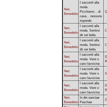
I saccenti alla
moda.
Neri,
Picchiamo... di
Q
Benedetto
casa... nessuno
risponde
I saccenti alla
Neri,
moda. Sentirsi
C
Benedetto
dir sei bella
I saccenti alla
Neri,
moda. Sentirsi
C
Benedetto
dir sei bella
I saccenti alla
Neri,
D
moda. Vieni o
Benedetto
R
caro t'avvicina
I saccenti alla
Neri,
moda. Vieni o
S
Benedetto
caro t'avvicina
I saccenti alla
Neri,
D
moda. Vieni o
Benedetto
R
caro t'avvicina
Neri,
In die sanctae
O
Benedetto
Paschae