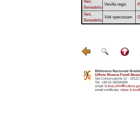
Neri,
Vexilla regis
I
Benedetto
Neri,
Vidi speciosam
O
Benedetto
Biblioteca Nazionale Braid
Ufficio Ricerca Fondi Music
Via Conservatorio 12 - 20122
Tel. +39 02 36559499
email:
b-brai.urfm
cultura.gov
email certificata:
mbac-b-brai