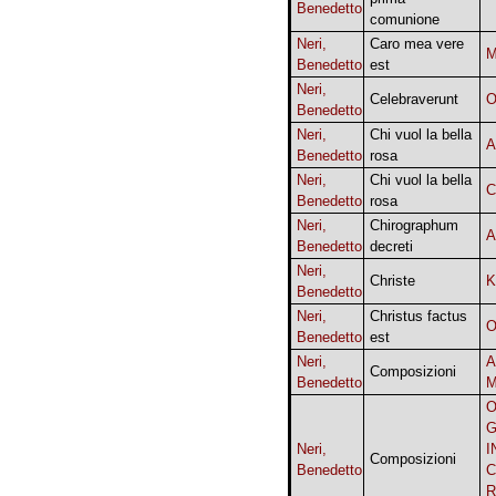
Benedetto
comunione
Neri,
Caro mea vere
M
Benedetto
est
Neri,
Celebraverunt
O
Benedetto
Neri,
Chi vuol la bella
A
Benedetto
rosa
Neri,
Chi vuol la bella
C
Benedetto
rosa
Neri,
Chirographum
A
Benedetto
decreti
Neri,
Christe
K
Benedetto
Neri,
Christus factus
O
Benedetto
est
Neri,
A
Composizioni
Benedetto
M
O
G
Neri,
I
Composizioni
Benedetto
C
R