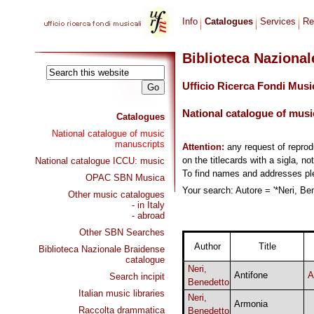
Info
Catalogues
Services
Re
Biblioteca Naziona
Ufficio Ricerca Fondi Musi
National catalogue of musi
Catalogues
National catalogue of music
manuscripts
Attention:
any request of repro
on the titlecards with a sigla, no
National catalogue ICCU: music
To find names and addresses p
OPAC SBN Musica
Your search: Autore = '*Neri, Ben
Other music catalogues
- in Italy
- abroad
Other SBN Searches
Author
Title
Biblioteca Nazionale Braidense
catalogue
Neri,
Antifone
A
Search incipit
Benedetto
Italian music libraries
Neri,
Armonia
Raccolta drammatica
Benedetto