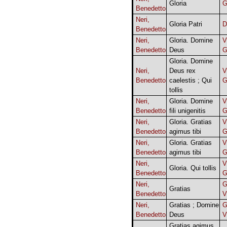
Gloria
G
Benedetto
Neri,
Gloria Patri
D
Benedetto
Neri,
Gloria. Domine
V
Benedetto
Deus
G
Gloria. Domine
Neri,
Deus rex
V
Benedetto
caelestis ; Qui
G
tollis
Neri,
Gloria. Domine
V
Benedetto
fili unigenitis
G
Neri,
Gloria. Gratias
V
Benedetto
agimus tibi
G
Neri,
Gloria. Gratias
V
Benedetto
agimus tibi
G
Neri,
V
Gloria. Qui tollis
Benedetto
G
Neri,
G
Gratias
Benedetto
V
Neri,
Gratias ; Domine
G
Benedetto
Deus
V
Gratias agimus