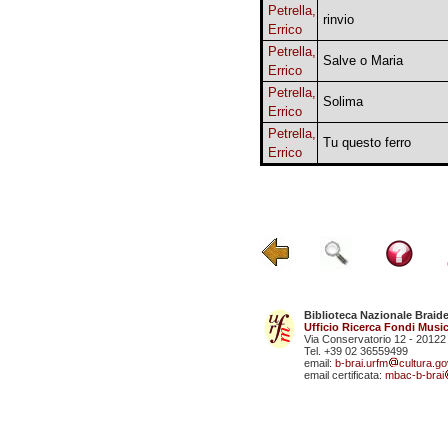
Petrella,
rinvio
Errico
Petrella,
Salve o Maria
Errico
Petrella,
Solima
Errico
Petrella,
Tu questo ferro
Errico
Biblioteca Nazionale Braid
Ufficio Ricerca Fondi Music
Via Conservatorio 12 - 20122
Tel. +39 02 36559499
email:
b-brai.urfm
cultura.gov
email certificata:
mbac-b-brai