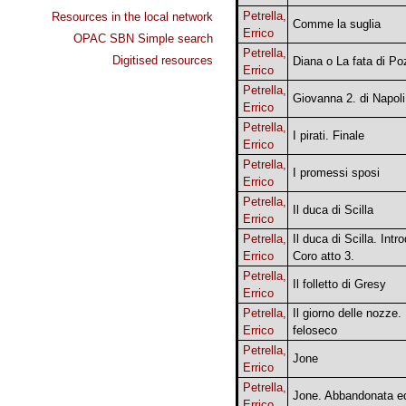
Petrella,
Resources in the local network
Comme la suglia
Errico
OPAC SBN Simple search
Petrella,
Digitised resources
Diana o La fata di Po
Errico
Petrella,
Giovanna 2. di Napoli
Errico
Petrella,
I pirati. Finale
Errico
Petrella,
I promessi sposi
Errico
Petrella,
Il duca di Scilla
Errico
Petrella,
Il duca di Scilla. Intr
Errico
Coro atto 3.
Petrella,
Il folletto di Gresy
Errico
Petrella,
Il giorno delle nozze.
Errico
feloseco
Petrella,
Jone
Errico
Petrella,
Jone. Abbandonata e
Errico