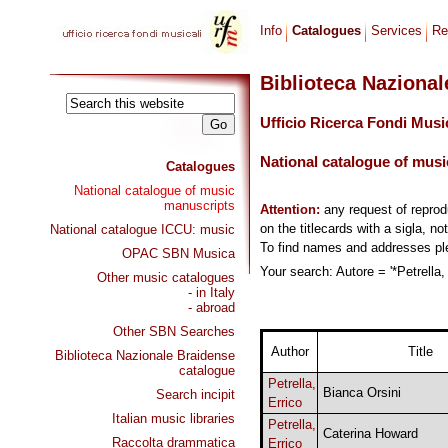
Info
Catalogues
Services
Re
Biblioteca Naziona
Ufficio Ricerca Fondi Musi
National catalogue of musi
Catalogues
National catalogue of music
manuscripts
Attention:
any request of repro
on the titlecards with a sigla, no
National catalogue ICCU: music
To find names and addresses p
OPAC SBN Musica
Your search: Autore = '*Petrella, 
Other music catalogues
- in Italy
- abroad
Other SBN Searches
Author
Title
Biblioteca Nazionale Braidense
catalogue
Petrella,
Bianca Orsini
Search incipit
Errico
Italian music libraries
Petrella,
Caterina Howard
Raccolta drammatica
Errico