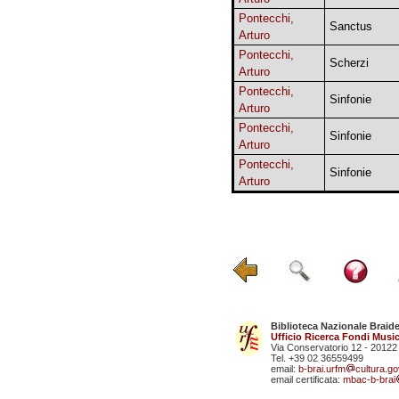
Pontecchi,
Sanctus
Arturo
Pontecchi,
Scherzi
Arturo
Pontecchi,
Sinfonie
Arturo
Pontecchi,
Sinfonie
Arturo
Pontecchi,
Sinfonie
Arturo
Biblioteca Nazionale Braid
Ufficio Ricerca Fondi Music
Via Conservatorio 12 - 20122
Tel. +39 02 36559499
email:
b-brai.urfm
cultura.gov
email certificata:
mbac-b-brai