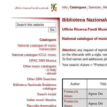
Info
Catalogues
Services
Re
Biblioteca Naziona
Ufficio Ricerca Fondi Musi
National catalogue of musi
Catalogues
National catalogue of music
manuscripts
Attention:
any request of repro
on the titlecards with a sigla, no
National catalogue ICCU: music
To find names and addresses p
OPAC SBN Musica
Your search: Autore = '*Pontecchi
Other music catalogues
- in Italy
- abroad
Other SBN Searches
Author
Title
Biblioteca Nazionale Braidense
catalogue
Pontecchi,
Agnus Dei
Search incipit
Arturo
Italian music libraries
Pontecchi,
Agnus Dei
Raccolta drammatica
Arturo